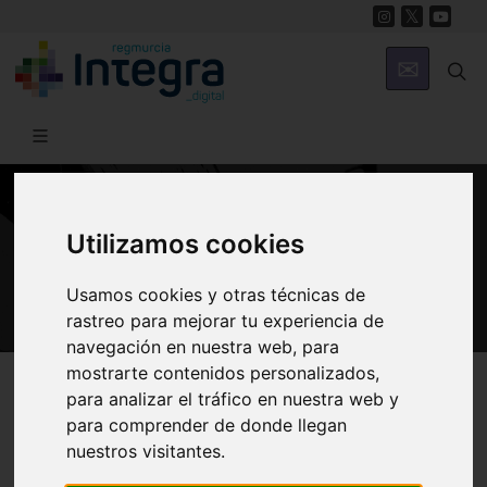
GASTRONOMÍA
Utilizamos cookies
Recetas de la Región de Murcia
Usamos cookies y otras técnicas de
rastreo para mejorar tu experiencia de
navegación en nuestra web, para
mostrarte contenidos personalizados,
Región de Murcia Digital
Gastronomía
Recetas
para analizar el tráfico en nuestra web y
para comprender de donde llegan
nuestros visitantes.
Presentación
Entrantes
Guisos