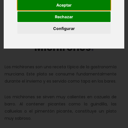
Aceptar
Arroces
Pescados
Carnes
Rechazar
Postres y repostería
Configurar
Michirones
Los michirones son una receta típica de la gastronomía
murciana. Este plato se consume fundamentalmente
durante el invierno y es servido como tapa en los bares.
Los michirones se sirven muy calientes en cazuela de
barro. Al contener picantes como la guindilla, las
calluelas o el pimentón picante, constituye un plato
muy sabroso.