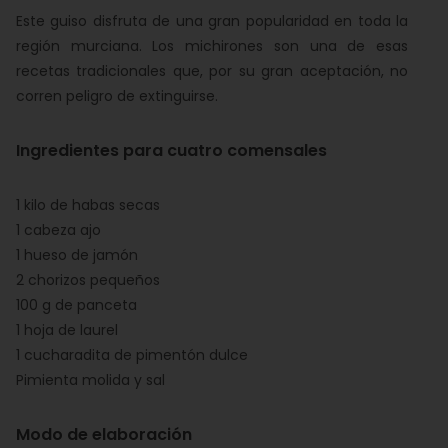
Este guiso disfruta de una gran popularidad en toda la
región murciana. Los michirones son una de esas
recetas tradicionales que, por su gran aceptación, no
corren peligro de extinguirse.
Ingredientes para cuatro comensales
1 kilo de habas secas
1 cabeza ajo
1 hueso de jamón
2 chorizos pequeños
100 g de panceta
1 hoja de laurel
1 cucharadita de pimentón dulce
Pimienta molida y sal
Modo de elaboración