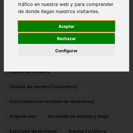
tráfico en nuestra web y para comprender
de donde llegan nuestros visitantes.
Albóndigas de Bacalao
Aceptar
Alcachofas de la Abuela
Alubias con almejas
Rechazar
Andrajos
Asado de pollo
Configurar
Bacalao con patatas
Caldo con pelotas
Callos de cordero
Cocido de verano (murciano)
Col cocida con semillas de alcaravea
Empedrado
Ensalada de Alubias y Mojo
Estofado de lentejas
Gacha Tortillera