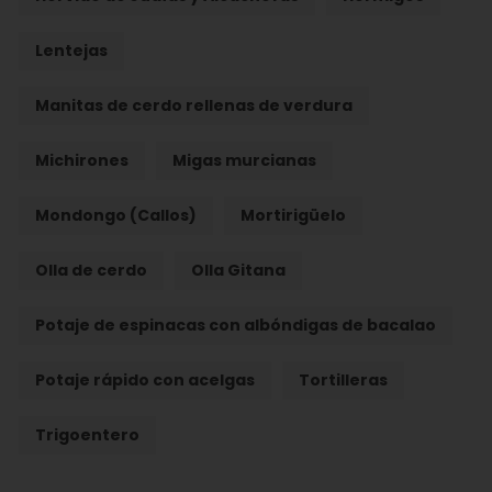
Lentejas
Manitas de cerdo rellenas de verdura
Michirones
Migas murcianas
Mondongo (Callos)
Mortirigüelo
Olla de cerdo
Olla Gitana
Potaje de espinacas con albóndigas de bacalao
Potaje rápido con acelgas
Tortilleras
Trigoentero