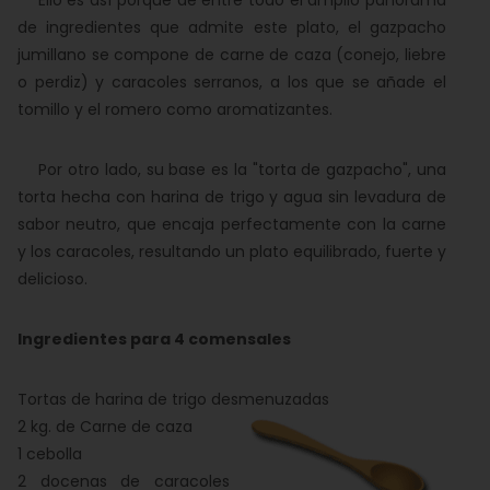
Ello es así porque de entre todo el amplio panorama
de ingredientes que admite este plato, el gazpacho
jumillano se compone de carne de caza (conejo, liebre
o perdiz) y caracoles serranos, a los que se añade el
tomillo y el romero como aromatizantes.
Por otro lado, su base es la "torta de gazpacho", una
torta hecha con harina de trigo y agua sin levadura de
sabor neutro, que encaja perfectamente con la carne
y los caracoles, resultando un plato equilibrado, fuerte y
delicioso.
Ingredientes para 4 comensales
Tortas de harina de trigo desmenuzadas
2 kg. de Carne de caza
1 cebolla
2 docenas de caracoles