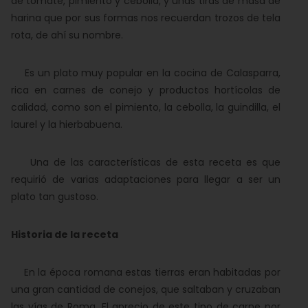
de tomate, pimiento y cebolla, y unas tiras de masa de
harina que por sus formas nos recuerdan trozos de tela
rota, de ahí su nombre.
Es un plato muy popular en la cocina de Calasparra,
rica en carnes de conejo y productos hortícolas de
calidad, como son el pimiento, la cebolla, la guindilla, el
laurel y la hierbabuena.
Una de las características de esta receta es que
requirió de varias adaptaciones para llegar a ser un
plato tan gustoso.
Historia de la receta
En la época romana estas tierras eran habitadas por
una gran cantidad de conejos, que saltaban y cruzaban
las vías de Roma. El aprecio de este tipo de carne por