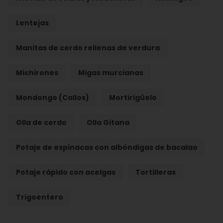
Lentejas
Manitas de cerdo rellenas de verdura
Michirones
Migas murcianas
Mondongo (Callos)
Mortirigüelo
Olla de cerdo
Olla Gitana
Potaje de espinacas con albóndigas de bacalao
Potaje rápido con acelgas
Tortilleras
Trigoentero