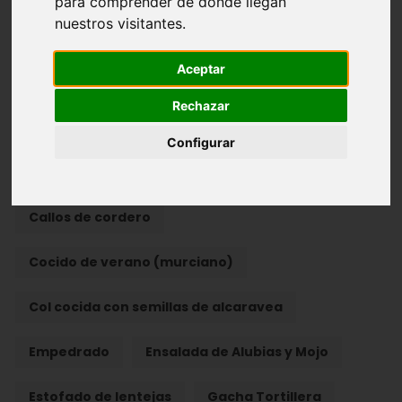
para comprender de donde llegan
nuestros visitantes.
Albóndigas de Bacalao
Aceptar
Alcachofas de la Abuela
Alubias con almejas
Rechazar
Andrajos
Asado de pollo
Configurar
Bacalao con patatas
Caldo con pelotas
Callos de cordero
Cocido de verano (murciano)
Col cocida con semillas de alcaravea
Empedrado
Ensalada de Alubias y Mojo
Estofado de lentejas
Gacha Tortillera