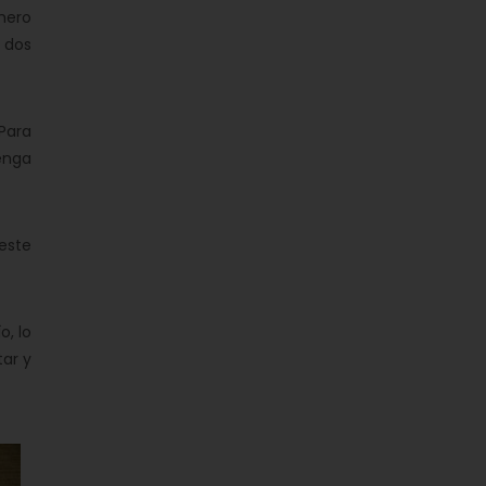
mero
 dos
Para
enga
este
o, lo
tar y