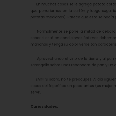
En muchas casas se le agrega patata cortada 
que pondríamos en la sartén y luego seguir
patatas medianas). Parece que esto se hacía p
Normalmente se pone la mitad de cebolla qu
saber si está en condiciones óptimas debemos
manchas y tenga su color verde tan caracterís
Aprovechando el vino de la tierra y al pan 
zarangollo sobre unas rebanadas de pan y un c
¡¡Ah!! Si sobra, no te preocupes. Al día siguie
sacas del frigorífico un poco antes (es mejor m
servir.
Curiosidades: