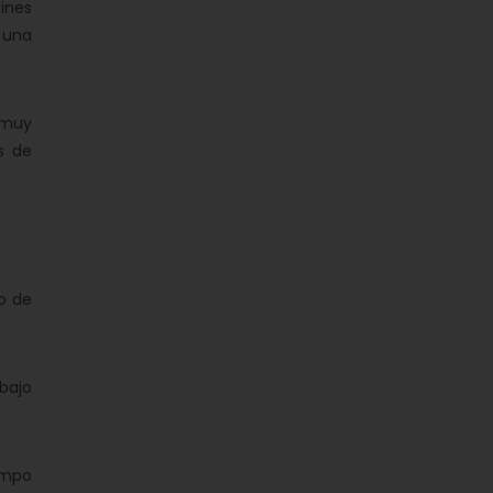
ines
 una
 muy
s de
o de
bajo
empo