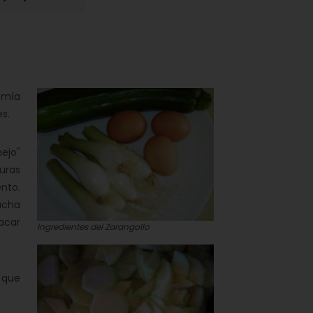
omía
s.
ejo"
duras
nto.
ucha
acar
Ingredientes del Zarangollo
 que