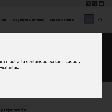
Cine
Proyecto Carmesí
Mapa Sonoro
rcia
ara mostrarte contenidos personalizados y
isitantes.
 y repostería