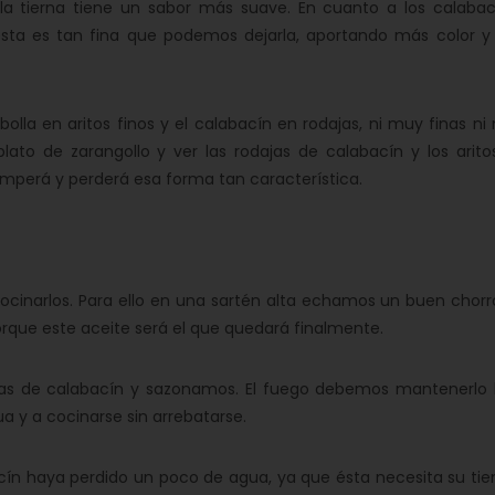
la tierna tiene un sabor más suave. En cuanto a los calabac
ésta es tan fina que podemos dejarla, aportando más color y
la en aritos finos y el calabacín en rodajas, ni muy finas ni
lato de zarangollo y ver las rodajas de calabacín y los arito
omperá y perderá esa forma tan característica.
inarlos. Para ello en una sartén alta echamos un buen chorr
orque este aceite será el que quedará finalmente.
s de calabacín y sazonamos. El fuego debemos mantenerlo 
a y a cocinarse sin arrebatarse.
ín haya perdido un poco de agua, ya que ésta necesita su ti