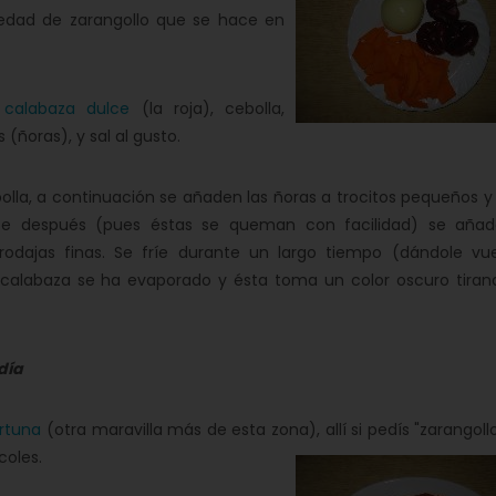
riedad de zarangollo que se hace en
calabaza dulce
(la roja), cebolla,
(ñoras), y sal al gusto.
lla, a continuación se añaden las ñoras a trocitos pequeños y
e después (pues éstas se queman con facilidad) se añad
odajas finas. Se fríe durante un largo tiempo (dándole vue
 calabaza se ha evaporado y ésta toma un color oscuro tiran
día
rtuna
(otra maravilla más de esta zona), allí si pedís "zarangoll
coles.