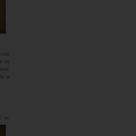
 casi
e la
ltas
do a
o" os