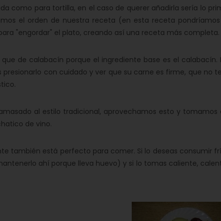
como para tortilla, en el caso de querer añadirla sería lo pri
íamos el orden de nuestra receta (en esta receta pondríamos
ara "engordar" el plato, creando así una receta más completa.
e de calabacín porque el ingrediente base es el calabacín. 
 presionarlo con cuidado y ver que su carne es firme, que no t
tico.
amasado al estilo tradicional, aprovechamos esto y tomamos 
hatico de vino.
nte también está perfecto para comer. Si lo deseas consumir frí
antenerlo ahí porque lleva huevo) y si lo tomas caliente, calen