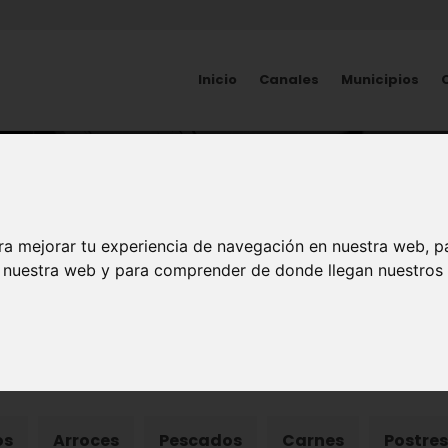
Inicio
Canales
Municipios
GASTRONOMÍA
etas de la Región de Mu
ra mejorar tu experiencia de navegación en nuestra web, p
n nuestra web y para comprender de donde llegan nuestros v
os
Arroces
Pescados
Carnes
Postres