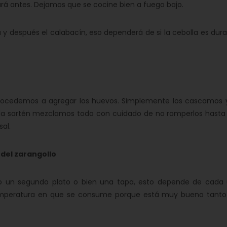
nará antes. Dejamos que se cocine bien a fuego bajo.
después el calabacín, eso dependerá de si la cebolla es dura 
edemos a agregar los huevos. Simplemente los cascamos y
 la sartén mezclamos todo con cuidado de no romperlos hasta
al.
del zarangollo
o un segundo plato o bien una tapa, esto depende de cada 
mperatura en que se consume porque está muy bueno tanto 