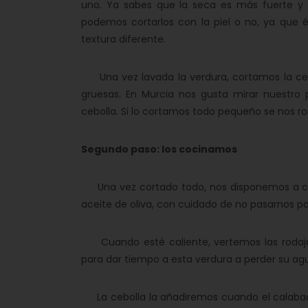
uno. Ya sabes que la seca es más fuerte y 
podemos cortarlos con la piel o no, ya que 
textura diferente.
Una vez lavada la verdura, cortamos la cebol
gruesas. En Murcia nos gusta mirar nuestro p
cebolla. Si lo cortamos todo pequeño se nos r
Segundo paso: los cocinamos
Una vez cortado todo, nos disponemos a coc
aceite de oliva, con cuidado de no pasarnos p
Cuando esté caliente, vertemos las rodaja
para dar tiempo a esta verdura a perder su agu
La cebolla la añadiremos cuando el calabac