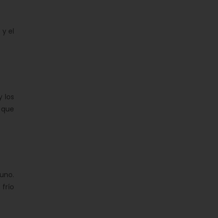
y el
 los
 que
uno.
frío