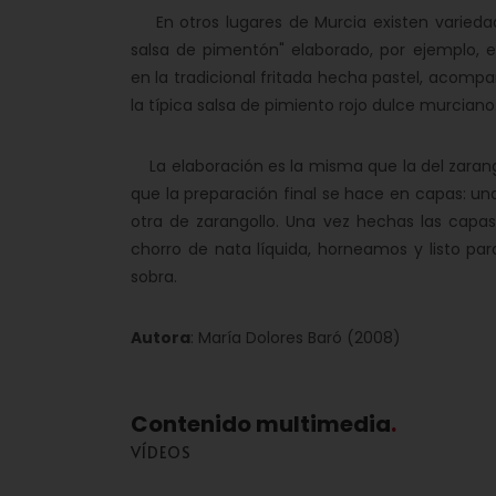
En otros lugares de Murcia existen varieda
salsa de pimentón" elaborado, por ejemplo, 
en la tradicional fritada hecha pastel, acom
la típica salsa de pimiento rojo dulce murciano
La elaboración es la misma que la del zaran
que la preparación final se hace en capas: una
otra de zarangollo. Una vez hechas las capa
chorro de nata líquida, horneamos y listo p
sobra.
Autora
: María Dolores Baró (2008)
Contenido multimedia
VÍDEOS