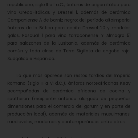
republicano, siglo II a I a.C., ánforas de origen itálico para
vino Greco-itálicas y Dressel 1, además de cerámica
Campaniense A de barniz negro; del período altoimperial
ánforas de la Bética para aceite Dressel 20 y modelos
galos, Pascual 1 para vino tarraconense Y Almagro 51
para salazones de la Lusitania, además de cerámica
común y toda clase de Terra Sigillata de engobe rojo,
Sudgálica e Hispánica.
Lo que más aparece son restos tardíos del Imperio
Romano (siglo III a VI d.C.), ánforas norteafricanas Keay
acompañadas de cerámica africana de cocina y
spatheion (recipiente anfórico alargado de pequeñas
dimensiones para el comercio del garum y en parte de
producción local), además de materiales musulmanes,
medievales, modernos y contemporáneos entre otros.