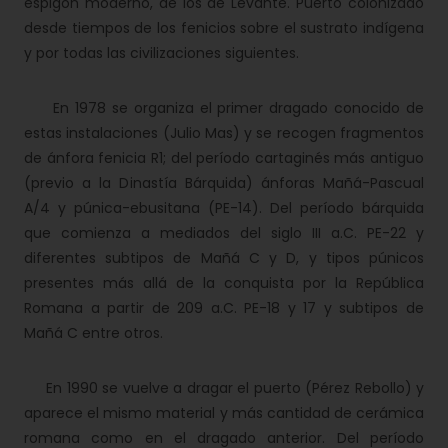
espigón moderno, de los de Levante. Puerto colonizado
desde tiempos de los fenicios sobre el sustrato indígena
y por todas las civilizaciones siguientes.
En 1978 se organiza el primer dragado conocido de
estas instalaciones (Julio Mas) y se recogen fragmentos
de ánfora fenicia R1; del período cartaginés más antiguo
(previo a la Dinastía Bárquida) ánforas Mañá-Pascual
A/4 y púnica-ebusitana (PE-14). Del período bárquida
que comienza a mediados del siglo III a.C. PE-22 y
diferentes subtipos de Mañá C y D, y tipos púnicos
presentes más allá de la conquista por la República
Romana a partir de 209 a.C. PE-18 y 17 y subtipos de
Mañá C entre otros.
En 1990 se vuelve a dragar el puerto (Pérez Rebollo) y
aparece el mismo material y más cantidad de cerámica
romana como en el dragado anterior. Del período