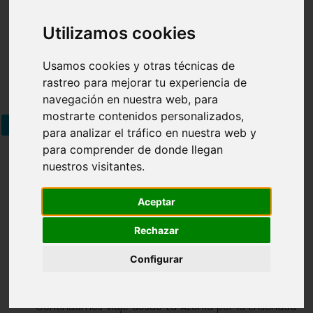
Introducción
San Pedro del Pinatar
Utilizamos cookies
San Javier
Cartagena
Mazarrón
Usamos cookies y otras técnicas de
Águilas
rastreo para mejorar tu experiencia de
navegación en nuestra web, para
mostrarte contenidos personalizados,
Yacimientos
Mapa
Álbum
para analizar el tráfico en nuestra web y
para comprender de donde llegan
Yacimientos
nuestros visitantes.
Aceptar
Rechazar
44
PUERTO DE MAZARRÓN
Configurar
Continuamos viaje desde La Azohía por la Ensenada