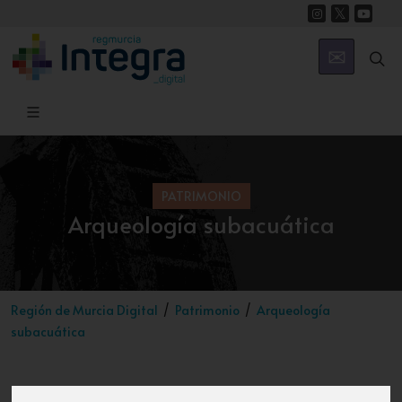
PATRIMONIO
Arqueología subacuática
Región de Murcia Digital
Patrimonio
Arqueología
subacuática