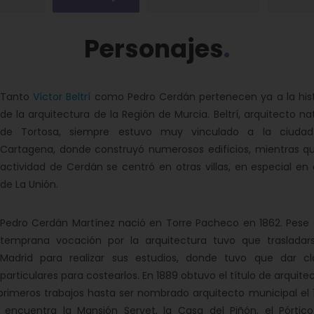
Personajes
Tanto
Víctor Beltrí
como Pedro Cerdán pertenecen ya a la hist
de la arquitectura de la Región de Murcia. Beltrí, arquitecto na
de Tortosa, siempre estuvo muy vinculado a la ciuda
Cartagena, donde construyó numerosos edificios, mientras qu
actividad de Cerdán se centró en otras villas, en especial en
de La Unión.
Pedro Cerdán Martínez nació en Torre Pacheco en 1862. Pese 
temprana vocación por la arquitectura tuvo que trasladar
Madrid para realizar sus estudios, donde tuvo que dar cl
particulares para costearlos. En 1889 obtuvo el título de arquite
 primeros trabajos hasta ser nombrado arquitecto municipal el 
 encuentra la Mansión Servet, la Casa del Piñón, el Pórtico