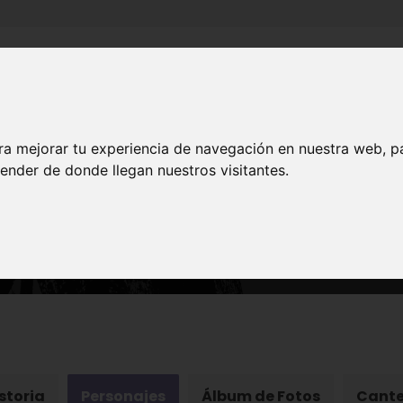
Inicio
Canales
Municipios
ra mejorar tu experiencia de navegación en nuestra web, p
ender de donde llegan nuestros visitantes.
PATRIMONIO
uo Mercado Público de la
storia
Personajes
Álbum de Fotos
Cante