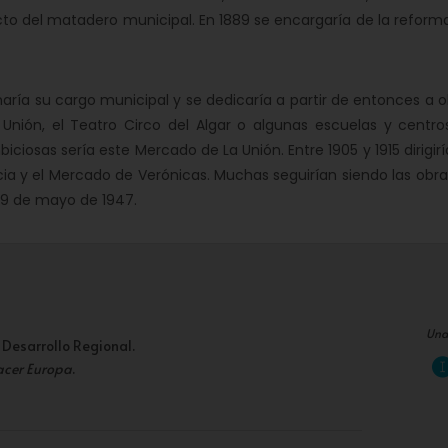
to del matadero municipal. En 1889 se encargaría de la reforma
naría su cargo municipal y se dedicaría a partir de entonces a 
Unión, el Teatro Circo del Algar o algunas escuelas y centro
osas sería este Mercado de La Unión. Entre 1905 y 1915 dirigirí
cia y el Mercado de Verónicas. Muchas seguirían siendo las obr
 19 de mayo de 1947.
Una
 Desarrollo Regional.
acer Europa
.