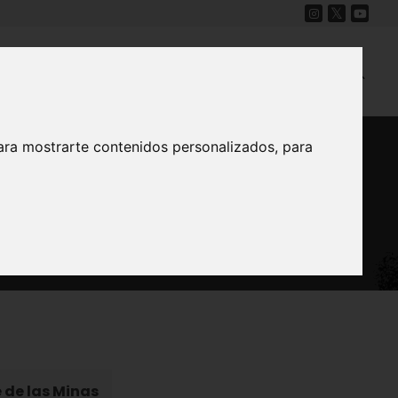
Cine
Proyecto Carmesí
Mapa Sonoro
ara mostrarte contenidos personalizados, para
 Unión
 de las Minas