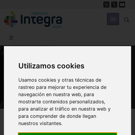
Utilizamos cookies
PATRIMONIO
Festival Internacional del Cante de
Usamos cookies y otras técnicas de
las Minas de La Unión
rastreo para mejorar tu experiencia de
navegación en nuestra web, para
mostrarte contenidos personalizados,
para analizar el tráfico en nuestra web y
Región de Murcia Digital
Patrimonio
Civil
para comprender de donde llegan
nuestros visitantes.