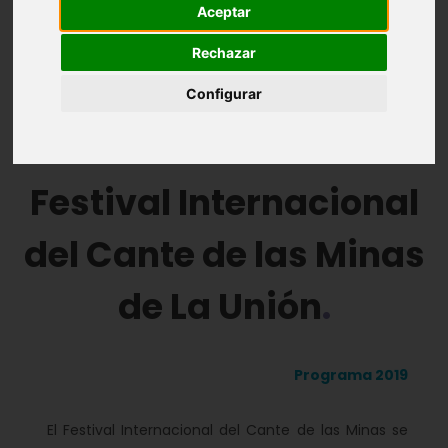
Aceptar
Introducción
El Flamenco y La Unión
Rechazar
Historia
Programa
Participantes
Configurar
Galería de fotos
Festival Internacional
del Cante de las Minas
de La Unión
Programa 2019
El Festival Internacional del Cante de las Minas se