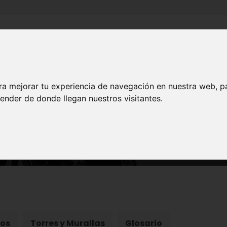
Inicio
Canales
Municipios
ra mejorar tu experiencia de navegación en nuestra web, p
ender de donde llegan nuestros visitantes.
PATRIMONIO
Construcciones Militares
los
Torres y Murallas
Glosario