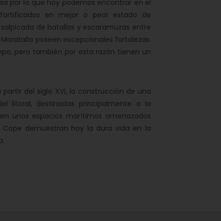
usa por la que hoy podemos encontrar en el
 fortificados en mejor o peor estado de
 salpicada de batallas y escaramuzas entre
Moratalla poseen excepcionales fortalezas.
empo, pero también por esta razón tienen un
partir del siglo XVI, la construcción de una
l litoral, destinadas principalmente a la
, en unos espacios marítimos amenazados
 y Cope demuestran hoy la dura vida en la
a.