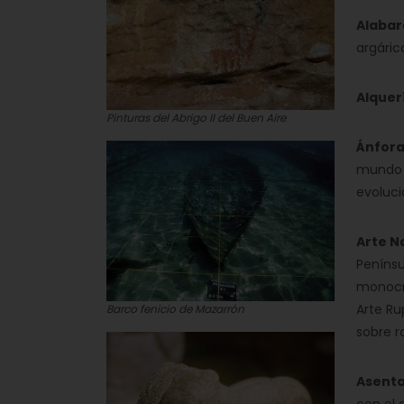
Alabar
argáric
Alquer
Pinturas del Abrigo II del Buen Aire
Ánfora
mundo 
evoluci
Arte N
Peníns
monocro
Arte Ru
Barco fenicio de Mazarrón
sobre r
Asent