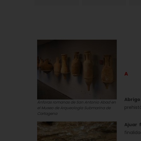
A
Abrigo
Ánforas romanas de San Antonio Abad en
prehist
el Museo de Arqueología Submarina de
Cartagena
Ajuar 
finalid