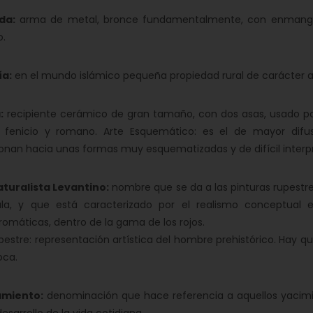
da:
arma de metal, bronce fundamentalmente, con enmangu
o.
ía:
en el mundo islámico pequeña propiedad rural de carácter a
:
recipiente cerámico de gran tamaño, con dos asas, usado par
fenicio y romano. Arte Esquemático: es el de mayor difusi
onan hacia unas formas muy esquematizadas y de difícil interp
aturalista Levantino:
nombre que se da a las pinturas rupestre
ula, y que está caracterizado por el realismo conceptual 
máticas, dentro de la gama de los rojos.
pestre: representación artística del hombre prehistórico. Hay
oca.
amiento:
denominación que hace referencia a aquellos yacimi