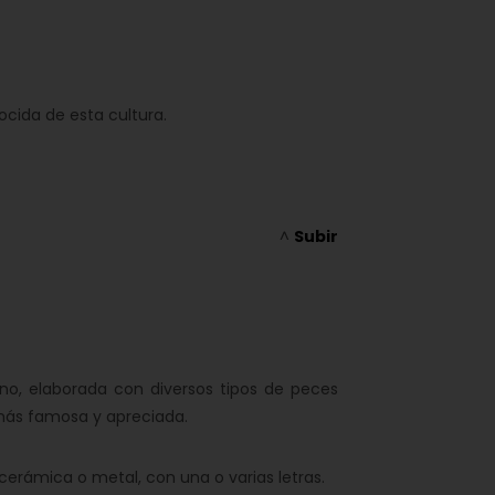
cida de esta cultura.
^
Subir
o, elaborada con diversos tipos de peces
más famosa y apreciada.
erámica o metal, con una o varias letras.