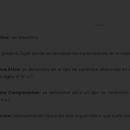
tico:
ver Eneolítico.
:
graderío, lugar donde se sentaban los espectadores, en el teatr
ca Ática:
se denomina así al tipo de cerámica elaborada en es
s siglos VI-IV a.C.
ica Campaniense:
se denomina así a un tipo de cerámica e
I-II a.C
orme:
representación típica del Arte Esquemático que suele in