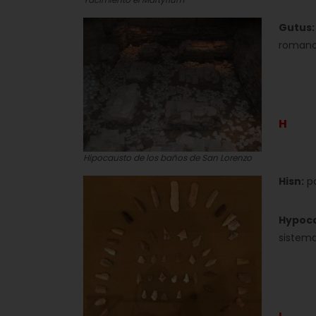
Gutus:
romano
H
Hipocausto de los baños de San Lorenzo
Hisn:
po
Hypoc
sistema