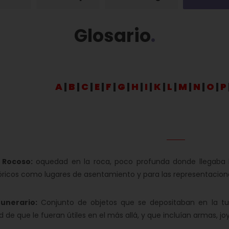
Glosario
A
|
B
|
C
|
E
|
F
|
G
|
H
|
I
|
K
|
L
|
M
|
N
|
O
|
P
 Rocoso:
oquedad en la roca, poco profunda donde llegaba l
óricos como lugares de asentamiento y para las representacione
funerario:
Conjunto de objetos que se depositaban en la tu
ad de que le fueran útiles en el más allá, y que incluían armas, jo