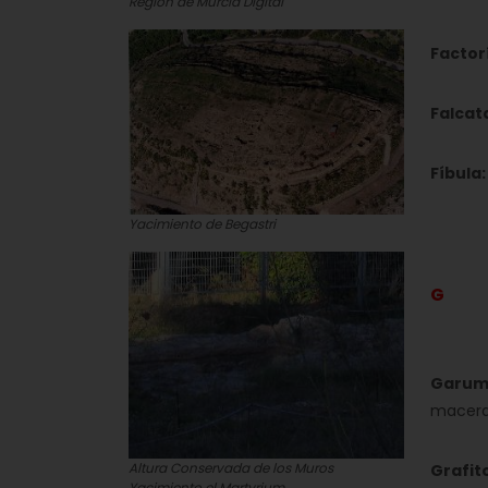
Región de Murcia Digital
Factor
Falcat
Fíbula:
Yacimiento de Begastri
G
Garum
macerad
Altura Conservada de los Muros
Grafit
Yacimiento el Martyrium