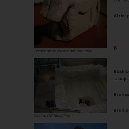
con el 
Atrio:
p
B
Detalle de un exvoto del Santuario
Basílic
la arqui
Bronce
Bruñid
Piscina del Tepidarium