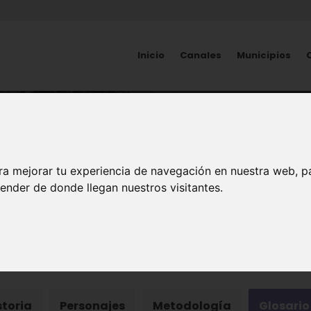
Inicio
Canales
Municipios
PATRIMONIO
ología en la Región de 
ra mejorar tu experiencia de navegación en nuestra web, p
ender de donde llegan nuestros visitantes.
gía
storia
Personajes
Metodología
Glosario