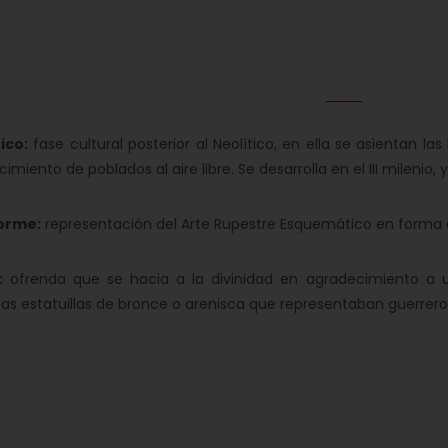
ico:
fase cultural posterior al Neolítico, en ella se asientan la
cimiento de poblados al aire libre. Se desarrolla en el III mileni
forme:
representación del Arte Rupestre Esquemático en forma d
:
ofrenda que se hacia a la divinidad en agradecimiento a u
s estatuillas de bronce o arenisca que representaban guerrero