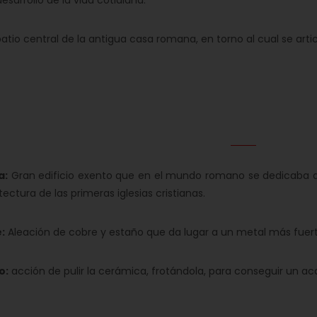
desarrollo de la vida cotidiana.
atio central de la antigua casa romana, en torno al cual se artic
a:
Gran edificio exento que en el mundo romano se dedicaba a 
tectura de las primeras iglesias cristianas.
:
Aleación de cobre y estaño que da lugar a un metal más fuert
o:
acción de pulir la cerámica, frotándola, para conseguir un a