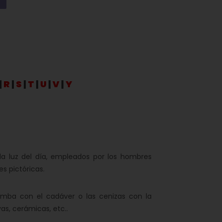
|
R
|
S
|
T
|
U
|
V
|
Y
a luz del día, empleados por los hombres
s pictóricas.
mba con el cadáver o las cenizas con la
yas, cerámicas, etc..