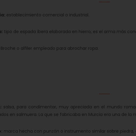
ía:
establecimiento comercial o industrial.
a:
tipo de espada íbera elaborada en hierro, es el arma más cono
Broche o alfiler empleado para abrochar ropa.
:
salsa, para condimentar, muy apreciada en el mundo roman
os en salmuera. La que se fabricaba en Murcia era una de la 
o:
marca hecha con punzón o instrumento similar sobre piedra, c