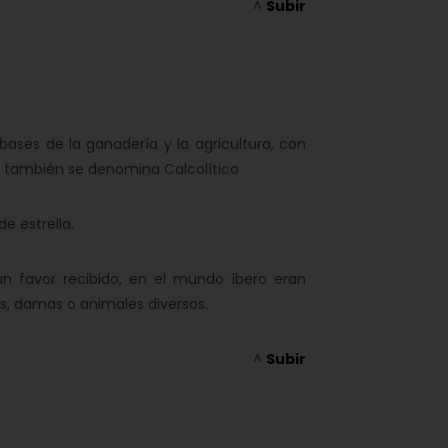
^
Subir
s bases de la ganadería y la agricultura, con
o, y también se denomina Calcolítico
e estrella.
n favor recibido, en el mundo íbero eran
s, damas o animales diversos.
^
Subir