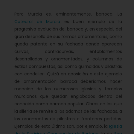
Pero Murcia es, eminentemente, barroca. La
Catedral de Murcia
es buen ejemplo de la
progresiva evolución del barroco y, en especial, del
gran desarrollo de sus formas ornamentales, como
queda patente en su fachada donde aparecen
curvas, contracurvas, entablamentos
desarrollados y ornamentados, y columnas de
estilos compuestos, así como guirnaldas y pilastras
con candelieri. Quizá en oposición a este ejemplo
de ornamentación barroca deberíamos hacer
mención de las numerosas iglesias y templos
murcianos que quedan englobados dentro del
conocido como barroco popular. Obras en los que
la sillería se remite a los adornos de las fachadas, a
los ornamentos de pilastras o frontones partidos.
Ejemplos de esto último son, por ejemplo, la
Iglesia
de la Purísima Concepción de Fortuna
, la de
San