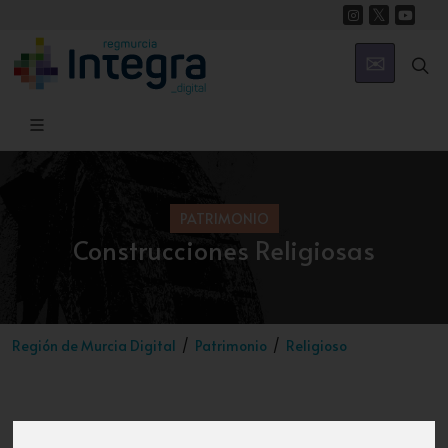
PATRIMONIO
Construcciones Religiosas
Región de Murcia Digital
Patrimonio
Religioso
Introducción
Iglesias
Ermitas