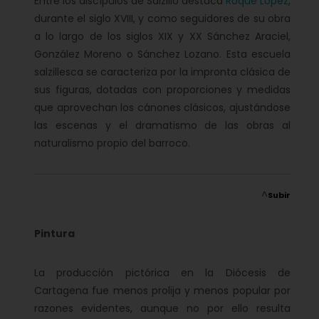
Entre los discípulos de Salzillo destaca
Roque López
,
durante el siglo XVIII, y como seguidores de su obra
a lo largo de los siglos XIX y XX Sánchez Araciel,
González Moreno o Sánchez Lozano. Esta escuela
salzillesca se caracteriza por la impronta clásica de
sus figuras, dotadas con proporciones y medidas
que aprovechan los cánones clásicos, ajustándose
las escenas y el dramatismo de las obras al
naturalismo propio del barroco.
^
Subir
Pintura
La producción pictórica en la Diócesis de
Cartagena fue menos prolija y menos popular por
razones evidentes, aunque no por ello resulta