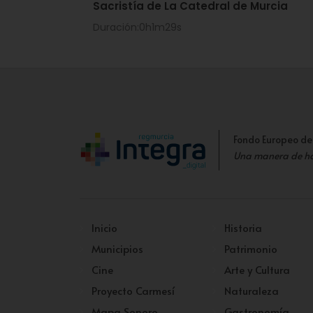
Sacristía de La Catedral de Murcia
Duración:0h1m29s
Fondo Europeo de
Una manera de h
Inicio
Historia
Municipios
Patrimonio
Cine
Arte y Cultura
Proyecto Carmesí
Naturaleza
Mapa Sonoro
Gastronomía