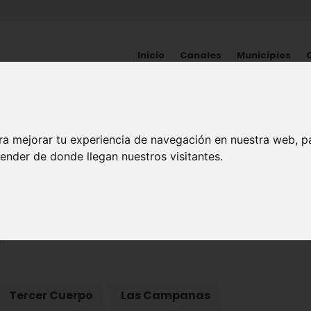
Inicio
Canales
Municipios
PATRIMONIO
ra mejorar tu experiencia de navegación en nuestra web, p
Murcia Inédita
ender de donde llegan nuestros visitantes.
o
Tercer Cuerpo
Las Campanas