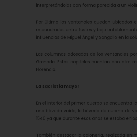
interpretándolas con forma parecida a un violí
Por último los ventanales quedan ubicados e
encuadrados entre fustes y bajo entablamento; 
influencias de Miguel Ángel y Sangallo en la 
Las columnas adosadas de los ventanales por
Granada. Estos capiteles cuentan con otro ras
Florencia.
La sacristía mayor
En el interior del primer cuerpo se encuentra
una bóveda vaída, la bóveda de cuerno de vaca
1540 ya que durante esos años se estaba enlos
También destacar la cajonería, realizada en m