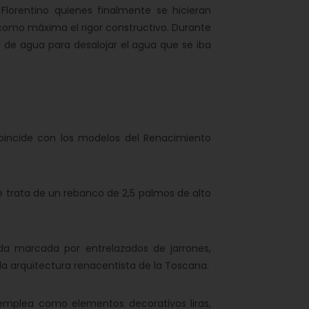
Florentino quienes finalmente se hicieran
o como máxima el rigor constructivo. Durante
 de agua para desalojar el agua que se iba
coincide con los modelos del Renacimiento
e trata de un rebanco de 2,5 palmos de alto
eda marcada por entrelazados de jarrones,
la arquitectura renacentista de la Toscana.
e emplea como elementos decorativos liras,