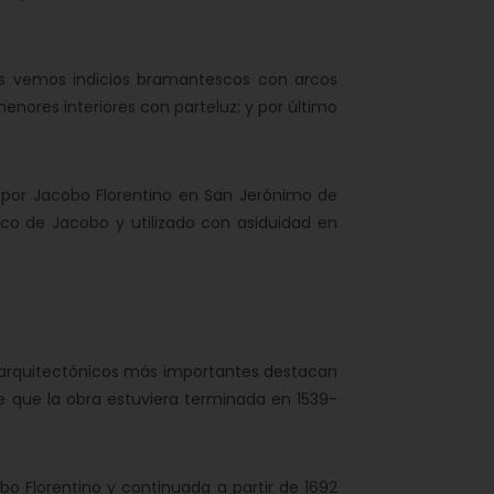
los vemos indicios bramantescos con arcos
nores interiores con parteluz; y por último
 por Jacobo Florentino en San Jerónimo de
pico de Jacobo y utilizado con asiduidad en
os arquitectónicos más importantes destacan
e que la obra estuviera terminada en 1539-
bo Florentino y continuada a partir de 1692