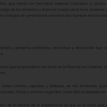
hizo que fueran los hermanos italianos Francesco y Jacobo 
cargo de los cimientos y el primer cuerpo de la torre, teniend
los trabajos de cimentación existieron dos bombas extractoras
uadrada y presenta sotabanco, estructura y decoración que 
a.
hasta que emprendieron las obras de la Plaza de las Cadenas. S
rre.
e orden corintio, cajeadas y anilladas, de raíz lombarda. Qu
 escudos, frutas y motivos vegetales, todos ellos empleados en 
entro de la historia de la arquitectura ya que es el único qu