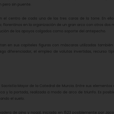
n pero sin puente.
n el centro de cada una de las tres caras de la torre. En el
florentinos en la organización de un gran arco con otros dos me
solución de los apoyos colgados como soporte del antepecho.
tan en sus capiteles figuras con máscaras utilizadas también
go diferenciador, el empleo de volutas invertidas, recurso tí
 la Sacristía Mayor de la Catedral de Murcia. Entre sus element
 y la portada, realizada a modo de arco de triunfo. Es posibl
ando el suelo.
adera de pino y nogal, iniciada en 1523 posiblemente por Jaco