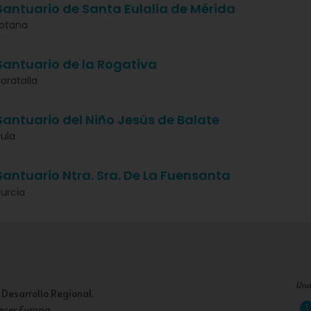
Santuario de Santa Eulalia de Mérida
otana
Santuario de la Rogativa
oratalla
Santuario del Niño Jesús de Balate
ula
Santuario Ntra. Sra. De La Fuensanta
urcia
Una
 Desarrollo Regional.
acer Europa
.