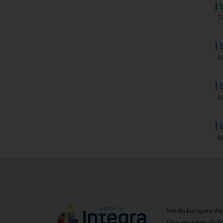
|
T
|
M
|
M
|
M
Fondo Europeo de
Una manera de h