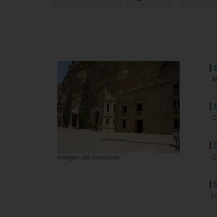
|
A
|
C
|
C
Imagen del Santuario
|
L