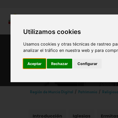
Utilizamos cookies
Usamos cookies y otras técnicas de rastreo pa
analizar el tráfico en nuestra web y para compr
Aceptar
Rechazar
Configurar
Región de Murcia Digital
Patrimonio
Religios
Introducción
Iglesias
Ermita