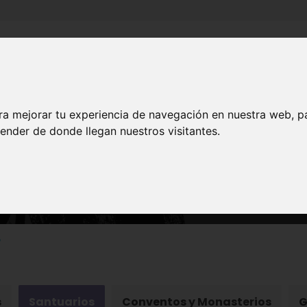
Inicio
Canales
Municipios
ra mejorar tu experiencia de navegación en nuestra web, p
ender de donde llegan nuestros visitantes.
PATRIMONIO
Construcciones Religiosa
o
s
Santuarios
Conventos y Monasterios
G