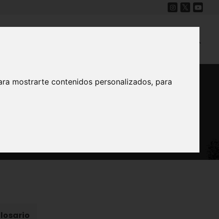
Cine
Proyecto Carmesí
Mapa Sonoro
ara mostrarte contenidos personalizados, para
s
losario