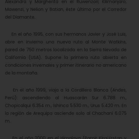
Alexandra y Margherita en el Ruwenzori; Kilimanjaro,
Mawenzi, y Nelion y Batian, éste último por el Corredor
del Diamante.
En el año 1995, con sus hermanos Javier y José Luis,
abre en invierno una nueva ruta al Monte Watkins,
pared de 750 metros localizada en la Sierra Nevada de
California (USA). Supone la primera ruta abierta en
condiciones invernales y primer itinerario no americano
de la montaña.
En el año 1999, viaja a la Cordillera Blanca (Andes,
Perú): ascendiendo al Huascarán Sur 6.788 m.,
Chopicalqui 6.354 m., Ishinca 5.530 m., Urus 5.420 m. En
la región de Arequipa asciende solo al Chachani 6.075
m.
En el año 2000 en el Himalaya (Pamir Kirgüizstan y