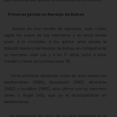
permanecido siempre en la asamblea como técnico.
Primeras gestas en Naranjo de Bulnes
Nacido en una familia de alpinistas, Juan Carlos
siguió los pasos de sus hermanos y se lanzó desde
joven a la montaña. A los quince años escala la
Rabadá-Navarro del Naranjo de Bulnes, en compañía de
su hermano José Luis y a los 17 abría, junto a éste,
Cerdán y Ferrer, la ruta Murciana 78.
Otras primeras absolutas suyas en esta pared son
Mediterráneo (1980), Revelación (1981), Almirante
(1982) y Excalibur (1983), esta última con su hermano
Javier y Ángel Ortiz, que ya le acompañaban en
Mediterráneo.
Ha participado en cinco de los siete itinerarios en la