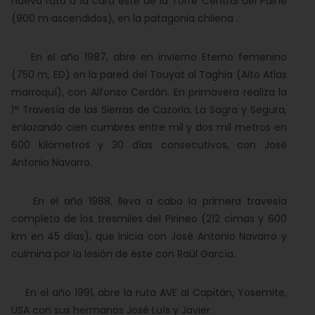
nueva ruta a la cara este de la Torre Central del Paine
(900 m ascendidos), en la patagonia chilena .
En el año 1987, abre en invierno Eterno femenino
(750 m, ED) en la pared del Touyat al Taghia (Alto Atlas
marroquí), con Alfonso Cerdán. En primavera realiza la
1ª Travesía de las Sierras de Cazorla, La Sagra y Segura,
enlazando cien cumbres entre mil y dos mil metros en
600 kilómetros y 30 días consecutivos, con José
Antonio Navarro.
En el año 1988, lleva a cabo la primera travesía
completa de los tresmiles del Pirineo (212 cimas y 600
km en 45 días), que inicia con José Antonio Navarro y
culmina por la lesión de éste con Raúl García.
En el año 1991, abre la ruta AVE al Capitán, Yosemite,
USA con sus hermanos José Luís y Javier.