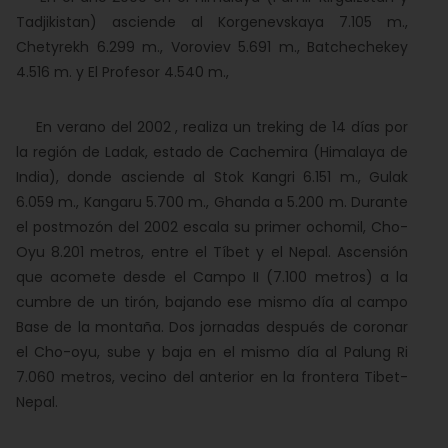
Tadjikistan) asciende al Korgenevskaya 7.105 m.,
Chetyrekh 6.299 m., Voroviev 5.691 m., Batchechekey
4.516 m. y El Profesor 4.540 m.,
En verano del 2002 , realiza un treking de 14 días por
la región de Ladak, estado de Cachemira (Himalaya de
India), donde asciende al Stok Kangri 6.151 m., Gulak
6.059 m., Kangaru 5.700 m., Ghanda a 5.200 m. Durante
el postmozón del 2002 escala su primer ochomil, Cho-
Oyu 8.201 metros, entre el Tíbet y el Nepal. Ascensión
que acomete desde el Campo II (7.100 metros) a la
cumbre de un tirón, bajando ese mismo día al campo
Base de la montaña. Dos jornadas después de coronar
el Cho-oyu, sube y baja en el mismo día al Palung Ri
7.060 metros, vecino del anterior en la frontera Tibet-
Nepal.