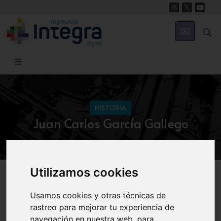
HISTORIA
Juan Carlos García Gallego
Utilizamos cookies
Región de Murcia Digital
Historia
Deporte
Usamos cookies y otras técnicas de
rastreo para mejorar tu experiencia de
Biografía
Datos de interés
navegación en nuestra web, para