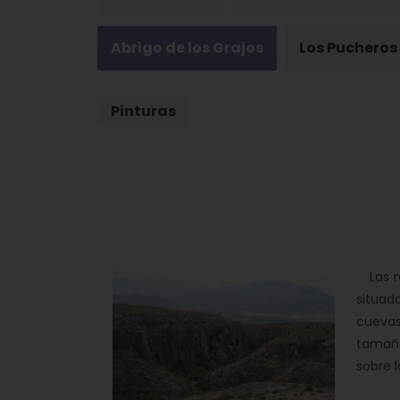
Abrigo de los Grajos
Los Pucheros
Pinturas
Las rep
situad
cuevas
tamaño
sobre l