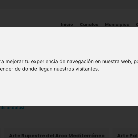
Inicio
Canales
Municipios
HISTORIA
ra mejorar tu experiencia de navegación en nuestra web, p
Yacimientos de Cieza
ender de donde llegan nuestros visitantes.
ado andalusí
Arte Rupestre del Arco Mediterráneo
Arte Pal