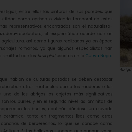
stigios, entre ellos las pinturas de sus paredes, que
a utilidad como aprisco o vivienda temporal de estos
s más representativos encontrados son el naturalista-
azadora-recolectora, el esquemático acorde con un
agricultura, así como figuras realizadas ya en época
sonajes romanos, ya que algunos especialistas han
 similitud con los
tituli picti
escritos en la
Cueva Negra
Abrigo 
ue hablan de culturas pasadas se deben destacar
rabajaban otros materiales como las maderas o las
de uno de los abrigos los objetos más significativos
on los buriles y en el segundo nivel las laminitas de
desaparecen los buriles, continúa dándose un elevado
e cerámica, tanto en fragmentos lisos como otros
n conchas de berberechos, lo que se conoce como
ico Antiguo. Estos hallazgos suponen que aunque ya se