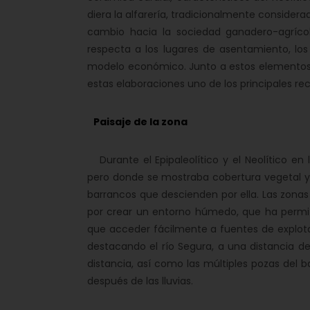
diera la alfarería, tradicionalmente considera
cambio hacia la sociedad ganadero-agríco
respecta a los lugares de asentamiento, lo
modelo económico. Junto a estos elementos s
estas elaboraciones uno de los principales re
Paisaje de la zona
Durante el Epipaleolítico y el Neolítico en 
pero donde se mostraba cobertura vegetal y p
barrancos que descienden por ella. Las zonas
por crear un entorno húmedo, que ha permit
que acceder fácilmente a fuentes de explota
destacando el río Segura, a una distancia 
distancia, así como las múltiples pozas del
después de las lluvias.