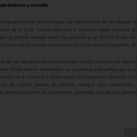
brimiento y estudio
imeras noticias relacionadas con las pinturas de los abrigos de
local de la O.J.E. coordinados por D. Eduardo López Pascual. A
aba un primer estudio sobre las pinturas y en 1972 el Grupo de
 a través de una breve comunicación en la revista Búsqueda, de
 de los abrigos con Arte Rupestre existía también un depósit
ltrán. Éstos fueron estudiados en sucesivas campañas por el p
ración de A. Cuenca y elaborando una datación cercana al 5250
ncia de cuatro niveles de hábitat, aunque otro especialista,
os de habitación en el yacimiento, opinando que los dos primer
o