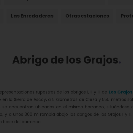
Las Enredaderas
Otras estaciones
Prot
Abrigo de los Grajos
resentaciones rupestres de los abrigos I, II y III de
Los Grajos
o en la Sierra de Ascoy, a 5 kilómetros de Cieza y 550 metros s
 se encuentran ubicadas en el mismo barranco, situándose en 
, y a unos 300 m rambla abajo los abrigos de los Grajos I y II
a base del barranco.