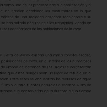
da como uno de los procesos hacia la neolitización y al
la, no habrían cambiado las costumbres en lo que
s hábitos de una sociedad cazadora-recolectora y su
e han hallado nódulos de sílex trabajados, viendo en
cursos económicos de las poblaciones de la zona.
la Sierra de Ascoy existiría una masa forestal escasa,
osibilidades de caza, en el interior de los numerosos
 de umbría del barranco de Los Grajos se caracterizan
ido que estos abrigos sean un lugar de refugio en el
ción. Entre éstas se encuentran los recursos de agua
de 5 km y cuatro fuentes naturales a escasos 4 km de
 barranco que conservarían agua durante algún tiempo