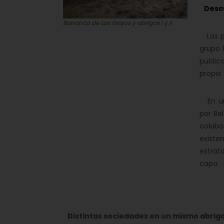
Descu
Barranco de Los Grajos y abrigos I y II
Las pr
grupo 
public
propio
En uno
por Be
colabo
existe
estrat
capa.
Distintas sociedades en un mismo abrig