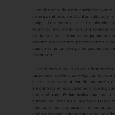
En el interior de estas cavidades existen ve
muestran el paso de distintas culturas y l
abrigos. En concreto, los estilos pictórico
levantino, relacionado con una sociedad c
modo de vida asentado en la ganadería y la 
romana, posiblemente pertenecientes a per
querido ver en un principio de abecedario una
de Fortuna.
En cuanto a los útiles de industria
lítica
q
raspadores,
buriles
y
laminitas
con las que t
pieles. En el nivel inferior de ocupación 
encontrados en excavaciones arqueológicas s
borde rebajado. En los niveles superiores 
número de laminitas y aparecen restos d
decorados con impresiones realizadas co
cerámica cardial, característicos del Neolít