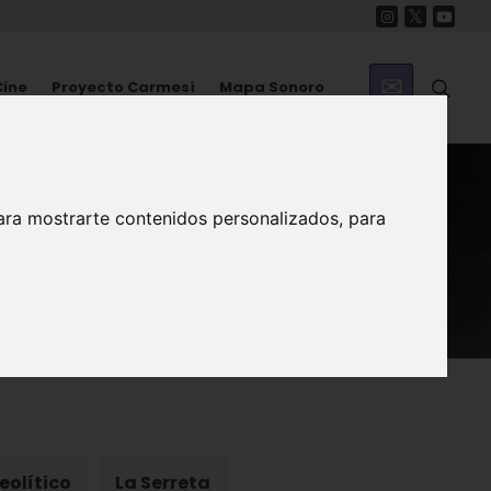
Cine
Proyecto Carmesí
Mapa Sonoro
ara mostrarte contenidos personalizados, para
eolítico
La Serreta