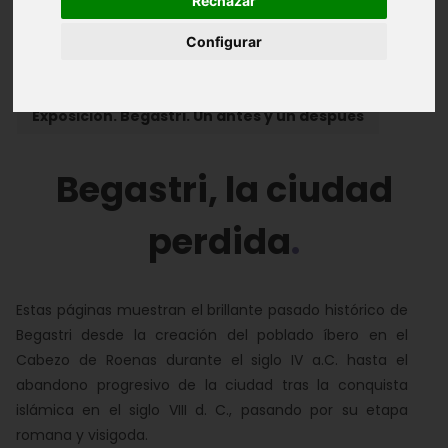
Rechazar
Introducción
Documental
Vídeos
Configurar
Espacios virtuales
Exposición. Begastri. Un antes y un después
Begastri, la ciudad
perdida
Estas páginas muestran el brillante pasado histórico de
Begastri desde la creación del poblado íbero en el
Cabezo de Roenas durante el siglo IV a.C. hasta el
abandono progresivo de la ciudad tras la conquista
islámica en el siglo VIII d. C., pasando por su etapa
romana y visigoda.