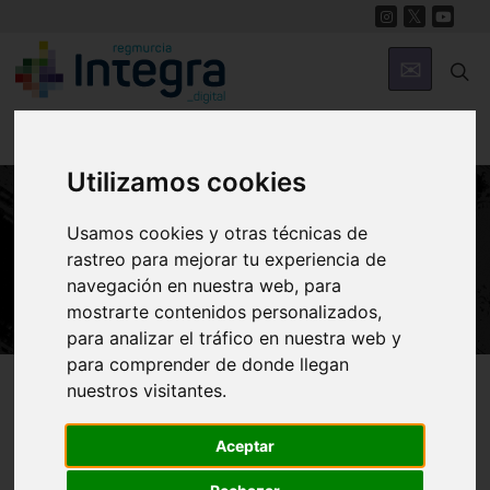
Utilizamos cookies
Usamos cookies y otras técnicas de
HISTORIA
rastreo para mejorar tu experiencia de
Begastri, la ciudad perdida
navegación en nuestra web, para
mostrarte contenidos personalizados,
para analizar el tráfico en nuestra web y
para comprender de donde llegan
Región de Murcia Digital
Historia
Begastri, la ciudad
nuestros visitantes.
perdida
Aceptar