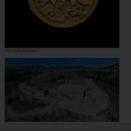
Tremis de Recaredo I
Estado actual del yacimiento de Begastri (año 2015)