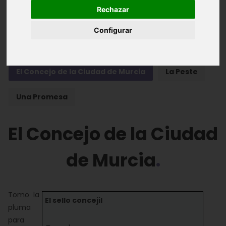
Rechazar
Entrada en Murcia de los Reyes Católicos
Configurar
Entrada del Rey en Lorca
El Concejo de la Ciudad de Murcia
La Peste
Una Promesa
El Concejo de la Ciudad
de Murcia
Tomo la
El sello concejil
pluma
para