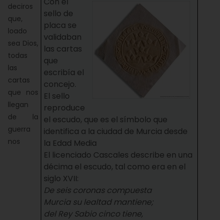
Con el
deciros
sello de
que,
placa se
loado
validaban
sea Dios,
las cartas
todas
que
las
escribía el
cartas
concejo.
que nos
El sello
llegan
reproduce
de la
el escudo, que es el símbolo que
guerra
identifica a la ciudad de Murcia desde
nos
la Edad Media
El licenciado Cascales describe en una
décima el escudo, tal como era en el
siglo XVII:
De seis coronas compuesta
Murcia su lealtad mantiene;
del Rey Sabio cinco tiene,