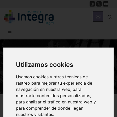
HISTORIA
Alfonso X, la Rebelión Mudéjar y los
Utilizamos cookies
Repartimientos
Usamos cookies y otras técnicas de
rastreo para mejorar tu experiencia de
navegación en nuestra web, para
mostrarte contenidos personalizados,
Región de Murcia Digital
Historia
Murcia Medieval
para analizar el tráfico en nuestra web y
para comprender de donde llegan
nuestros visitantes.