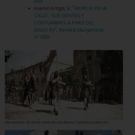
064
Asensi Artiga, V.: "
MURCIA EN LA
CALLE... SUS GENTES Y
COSTUMBRES A FINES DEL
SIGLO XV
",
Revista Murgetana
nº 068
Recreación 3D de la visita de Los Reyes Católicos a Murcia