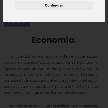
Configurar
Espacios Virtuales
Historia
Pensadores
Economía
Economía
La actividad económica del Valle de Ricote estaba
basada en la agricultura. Los musulmanes explotaron la
riqueza natural de sus fértiles y ricos huertos con la
instauración de un complejo sistema hidráulico,
compuesto de azuds para el embalsamiento del agua,
acequias para su canalización hasta la huerta y norias
para permitir el riego de las tierras más elevadas.
Además de la agricultura, la sericultura y la aparición