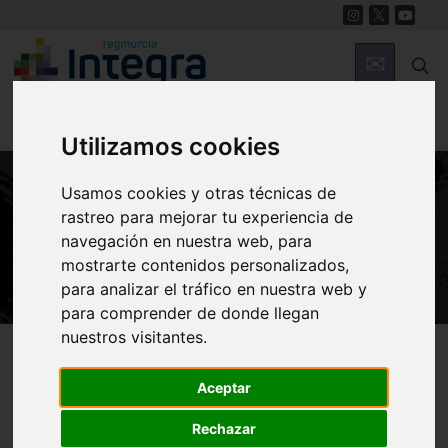
Utilizamos cookies
Usamos cookies y otras técnicas de
rastreo para mejorar tu experiencia de
HISTORIA
navegación en nuestra web, para
Legado morisco en el Valle de Ricote
mostrarte contenidos personalizados,
para analizar el tráfico en nuestra web y
para comprender de donde llegan
nuestros visitantes.
Región de Murcia Digital
Historia
Historia de la Región
Aceptar
Rechazar
Valle de Ricote
Audiovisuales