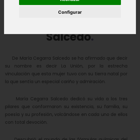
Configurar
María Cegarra
Salcedo
De María Cegarra Salcedo se ha afirmado que decir
su nombre es decir La Unión, por la estrecha
vinculación que esta mujer tuvo con su tierra natal por
la que sentía un especial cariño y admiración.
María Cegarra Salcedo dedicó su vida a los tres
pilares que conformaron su existencia, su familia, su
poesía y su profesión, volcándose en cada uno de ellos
con total devoción.
Descubrió el mundo de las fórmulas químicas del