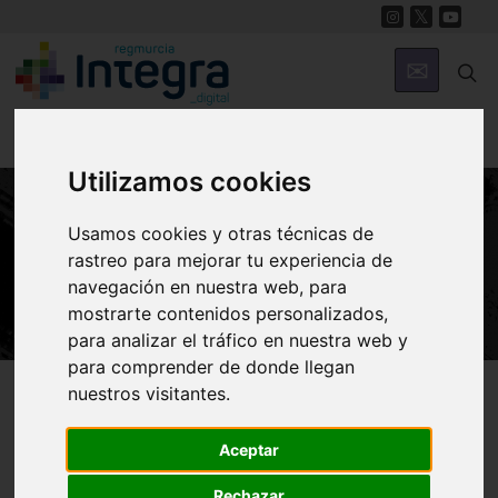
Utilizamos cookies
Usamos cookies y otras técnicas de
HISTORIA
rastreo para mejorar tu experiencia de
María Cegarra Salcedo
navegación en nuestra web, para
mostrarte contenidos personalizados,
para analizar el tráfico en nuestra web y
para comprender de donde llegan
Región de Murcia Digital
Historia
Personajes
nuestros visitantes.
Aceptar
Introducción
Biografía
Obra
Rechazar