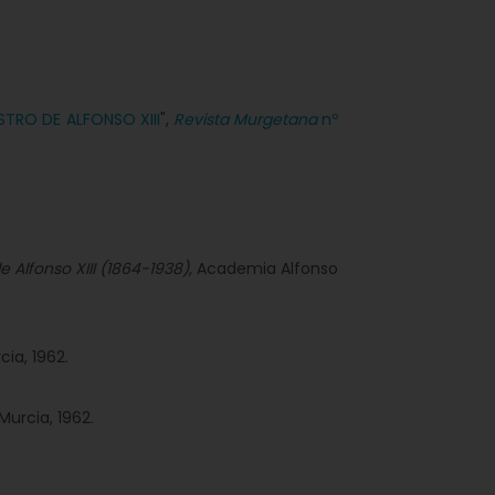
STRO DE ALFONSO XIII
",
Revista Murgetana
nº
e Alfonso XIII (1864-1938)
, Academia Alfonso
cia, 1962.
 Murcia, 1962.