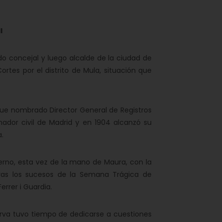
I
o concejal y luego alcalde de la ciudad de
ortes por el distrito de Mula, situación que
ue nombrado Director General de Registros
nador civil de Madrid y en 1904 alcanzó su
a.
erno, esta vez de la mano de Maura, con la
ras los sucesos de la Semana Trágica de
errer i Guardia.
erva tuvo tiempo de dedicarse a cuestiones