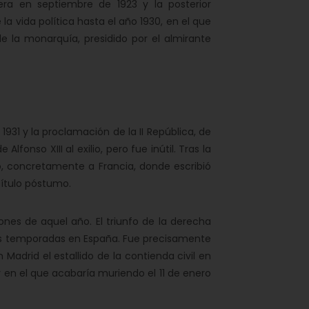
a en septiembre de 1923 y la posterior
 la vida política hasta el año 1930, en el que
 la monarquía, presidido por el almirante
1931 y la proclamación de la II República, de
lfonso XIII al exilio, pero fue inútil. Tras la
o, concretamente a Francia, donde escribió
título póstumo.
nes de aquel año. El triunfo de la derecha
gas temporadas en España. Fue precisamente
Madrid el estallido de la contienda civil en
 en el que acabaría muriendo el 11 de enero