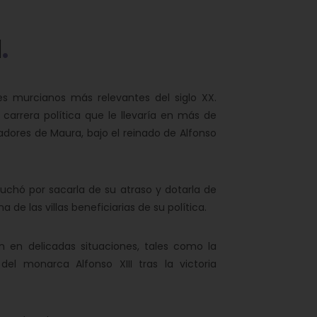
l
 murcianos más relevantes del siglo XX.
arrera política que le llevaría en más de
adores de Maura, bajo el reinado de Alfonso
chó por sacarla de su atraso y dotarla de
de las villas beneficiarias de su política.
 en delicadas situaciones, tales como la
l monarca Alfonso XIII tras la victoria