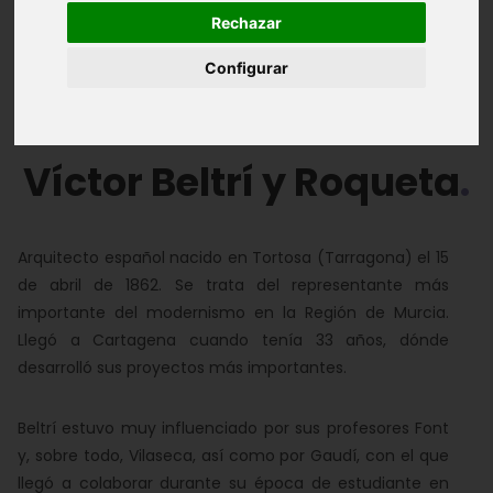
Rechazar
Obras emblemáticas
Fotografías
Configurar
Audiovisuales
Víctor Beltrí y Roqueta
Arquitecto español nacido en Tortosa (Tarragona) el
15
de abril de 1862
. Se trata del representante más
importante del modernismo en la Región de Murcia.
Llegó a Cartagena cuando tenía 33 años, dónde
desarrolló sus proyectos más importantes.
Beltrí estuvo muy influenciado por sus profesores Font
y, sobre todo, Vilaseca, así como por Gaudí, con el que
llegó a colaborar durante su época de estudiante en