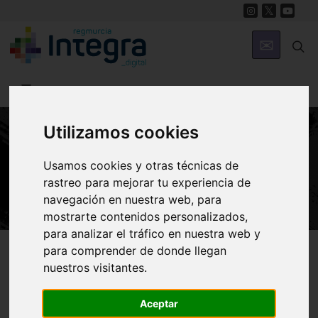
Utilizamos cookies
HISTORIA
Usamos cookies y otras técnicas de
Víctor Beltrí y Roqueta
rastreo para mejorar tu experiencia de
navegación en nuestra web, para
mostrarte contenidos personalizados,
para analizar el tráfico en nuestra web y
Región de Murcia Digital
Historia
Personajes
para comprender de donde llegan
nuestros visitantes.
Aceptar
Biografía
Primeros pasos
Etapas