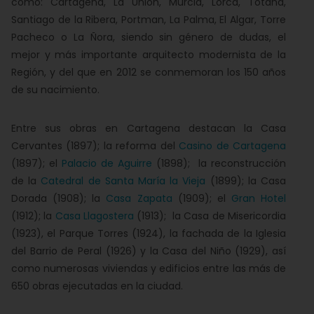
como: Cartagena, La Unión, Murcia, Lorca, Totana,
Santiago de la Ribera, Portman, La Palma, El Algar, Torre
Pacheco o La Ñora, siendo sin género de dudas, el
mejor y más importante arquitecto modernista de la
Región, y del que en 2012 se conmemoran los 150 años
de su nacimiento.
Entre sus obras en Cartagena destacan la Casa
Cervantes (1897); la reforma del
Casino de Cartagena
(1897); el
Palacio de Aguirre
(1898); la reconstrucción
de la
Catedral de Santa María la Vieja
(1899); la Casa
Dorada (1908); la
Casa Zapata
(1909); el
Gran Hotel
(1912); la
Casa Llagostera
(1913); la Casa de Misericordia
(1923), el Parque Torres (1924), la fachada de la Iglesia
del Barrio de Peral (1926) y la Casa del Niño (1929), así
como numerosas viviendas y edificios entre las más de
650 obras ejecutadas en la ciudad.