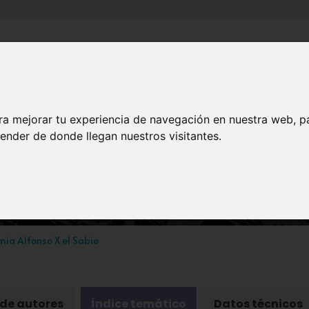
Inicio
Canales
Municipios
ra mejorar tu experiencia de navegación en nuestra web, p
ender de donde llegan nuestros visitantes.
HISTORIA
Revista Murgetana
ia Alfonso X el Sabio
 de autores
Índice temático
Datos técnicos