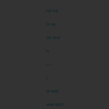
FIS-FUE
G-GIL
GIL-GUZ
H
I-J
L
M-MAR
MAR-MOD