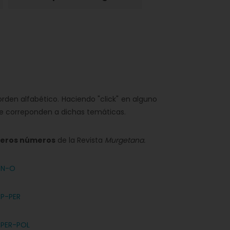
rden alfabético. Haciendo "click" en alguno
que correponden a dichas temáticas.
imeros números
de la Revista
Murgetana.
N-O
P-PER
PER-POL