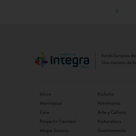
D
Fondo Europeo de
Una manera de h
Inicio
Historia
Municipios
Patrimonio
Cine
Arte y Cultura
Proyecto Carmesí
Naturaleza
Mapa Sonoro
Gastronomía