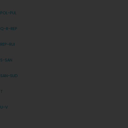
POL-PUL
Q-R-REP
REP-RUI
S-SAN
SAN-SUD
T
U-V