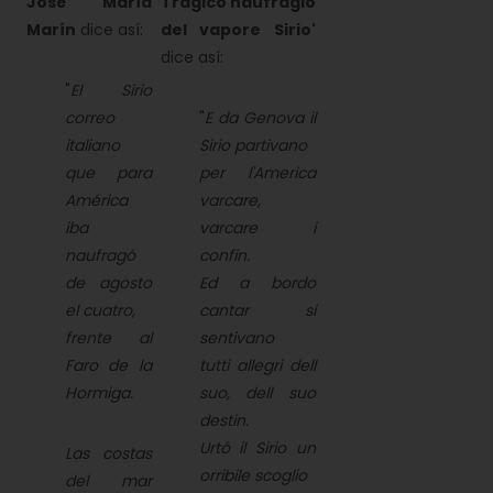
José María
Tragico naufragio
Marín
dice así:
del vapore Sirio'
dice así:
"
El Sirio
correo
"
E da Genova il
italiano
Sirio partivano
que para
per l'America
América
varcare,
iba
varcare i
naufragó
confin.
de agosto
Ed a bordo
el cuatro,
cantar si
frente al
sentivano
Faro de la
tutti allegri dell
Hormiga.
suo, dell suo
destin.
Urtó il Sirio un
Las costas
orribile scoglio
del mar