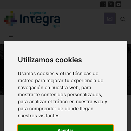
Utilizamos cookies
HISTORIA
El naufragio del Sirio
Usamos cookies y otras técnicas de
rastreo para mejorar tu experiencia de
navegación en nuestra web, para
mostrarte contenidos personalizados,
Región de Murcia Digital
Historia
Episodios
para analizar el tráfico en nuestra web y
para comprender de donde llegan
nuestros visitantes.
Introducción
El Sirio
El hundimiento
Aceptar