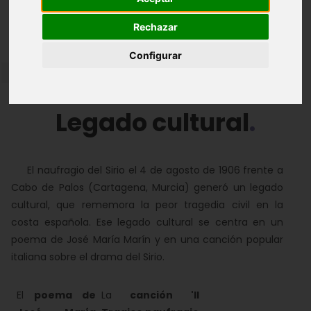
Rechazar
El rescate
Las consecuencias
Configurar
Las condecoraciones
Legado cultural
Legado cultural
El naufragio del Sirio el 4 de agosto de 1906 frente a
Cabo de Palos (Cartagena, Murcia) generó un legado
cultural, que rememora la peor tragedia civil en la
costa española. Ese legado cultural se centra en un
poema de José María Marín y en una canción popular
italiana sobre el drama del Sirio.
El
poema de
La
c
anción 'Il