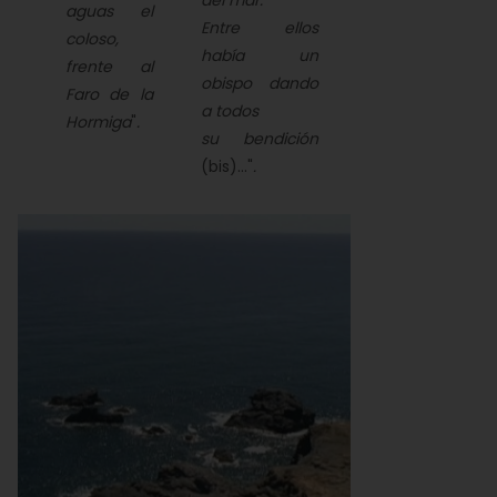
del mar.
aguas el
Entre ellos
coloso,
había un
frente al
obispo dando
Faro de la
a todos
Hormiga
"
.
su bendición
(bis)..."
.