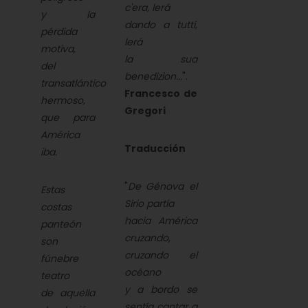
c'era, lerá
y la
dando a tutti,
pérdida
lerá
motiva,
la sua
del
benedizion...
".
transatlántico
Francesco de
hermoso,
Gregori
que para
América
Traducción
iba.
"
De Génova el
Estas
Sirio partía
costas
hacia América
panteón
cruzando,
son
cruzando el
fúnebre
océano
teatro
y a bordo se
de aquella
sentía cantar a