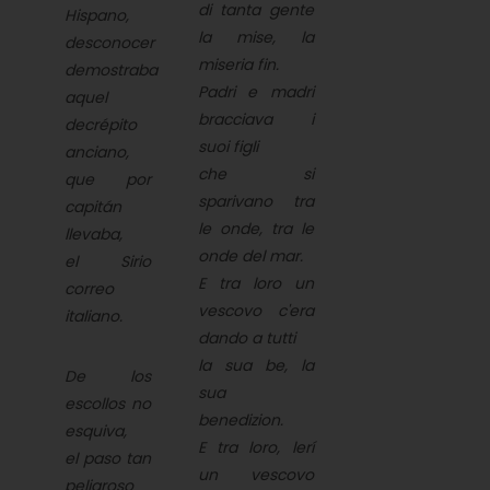
di tanta gente
Hispano,
la mise, la
desconocer
miseria fin.
demostraba
Padri e madri
aquel
bracciava i
decrépito
suoi figli
anciano,
che si
que por
sparivano tra
capitán
le onde, tra le
llevaba,
onde del mar.
el Sirio
E tra loro un
correo
vescovo c'era
italiano.
dando a tutti
la sua be, la
De los
sua
escollos no
benedizion.
esquiva,
E tra loro, lerí
el paso tan
un vescovo
peligroso