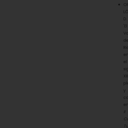
O
LÓ
D.
'El
Va
d
Ri
e
el
si
XII
pl
y
ca
e
II
C
Tu