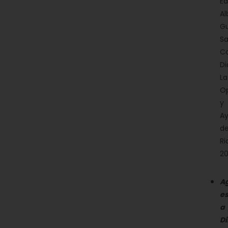
Ed
Al
Gu
Sa
C
Di
La
Op
y
A
d
Ri
20
A
es
a
D