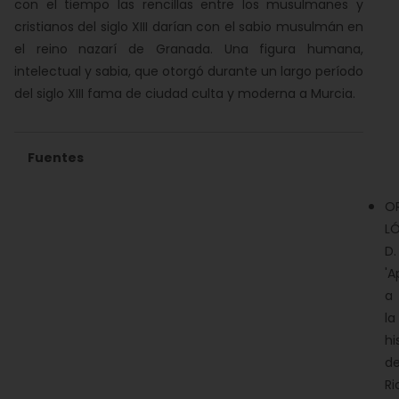
con el tiempo las rencillas entre los musulmanes y
cristianos del siglo XIII darían con el sabio musulmán en
el reino nazarí de Granada. Una figura humana,
intelectual y sabia, que otorgó durante un largo período
del siglo XIII fama de ciudad culta y moderna a Murcia.
Fuentes
O
LÓ
D.
'A
a
la
hi
d
Ri