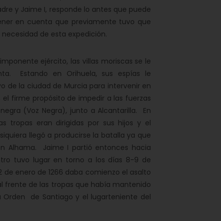
 padre y Jaime I, responde lo antes que puede
ener en cuenta que previamente tuvo que
a necesidad de esta expedición.
mponente ejército, las villas moriscas se le
nta. Estando en Orihuela, sus espías le
 de la ciudad de Murcia para intervenir en
n el firme propósito de impedir a las fuerzas
egra (Voz Negra), junto a Alcantarilla. En
s tropas eran dirigidas por sus hijos y el
iquiera llegó a producirse la batalla ya que
 en Alhama. Jaime I partió entonces hacia
ntro tuvo lugar en torno a los días 8-9 de
2 de enero de 1266 daba comienzo el asalto
a al frente de las tropas que había mantenido
Orden de Santiago y el lugarteniente del