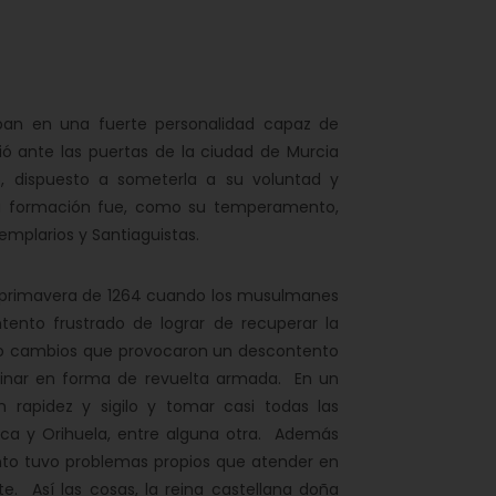
ban en una fuerte personalidad capaz de
ó ante las puertas de la ciudad de Murcia
, dispuesto a someterla a su voluntad y
 Su formación fue, como su temperamento,
Templarios y Santiaguistas.
a primavera de 1264 cuando los musulmanes
tento frustrado de lograr de recuperar la
do cambios que provocaron un descontento
rdinar en forma de revuelta armada. En un
n rapidez y sigilo y tomar casi todas las
orca y Orihuela, entre alguna otra. Además
onto tuvo problemas propios que atender en
. Así las cosas, la reina castellana doña