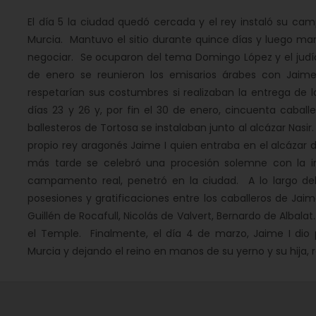
El día 5 la ciudad quedó cercada y el rey instaló su cam
Murcia. Mantuvo el sitio durante quince días y luego m
negociar. Se ocuparon del tema Domingo López y el judío
de enero se reunieron los emisarios árabes con Jaime
respetarían sus costumbres si realizaban la entrega de la
días 23 y 26 y, por fin el 30 de enero, cincuenta cabal
ballesteros de Tortosa se instalaban junto al alcázar Nasir.
propio rey aragonés Jaime I quien entraba en el alcázar d
más tarde se celebró una procesión solemne con la 
campamento real, penetró en la ciudad. A lo largo del
posesiones y gratificaciones entre los caballeros de Jaime
Guillén de Rocafull, Nicolás de Valvert, Bernardo de Albalat
el Temple. Finalmente, el día 4 de marzo, Jaime I dio
Murcia y dejando el reino en manos de su yerno y su hija, 