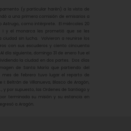
pamento (y particular harén) a la vista de
andó a una primera comisión de emisarios a
 Astrugo, como intérprete. El miércoles 20
 I y el monarca les prometió que se les
 ciudad sin lucha. Volvieron a reunirse los
leros con sus escuderos y ciento cincuenta
 Al día siguiente,
domingo 31 de enero fue el
ividiendo la ciudad en dos partes
. Dos días
imagen de Santa María que partiendo del
 mes de febrero tuvo lugar el reparto de
 I: Beltrán de Villanueva, Blasco de Aragón,
..., y por supuesto, las Ordenes de Santiago y
 por terminada su misión y su estancia en
regresó a Aragón.