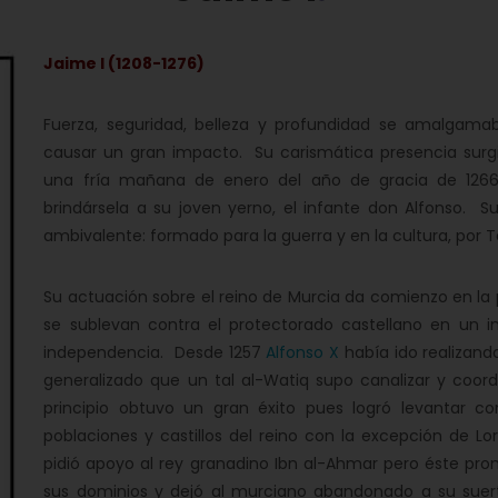
Jaime I (1208-1276)
Fuerza, seguridad, belleza y profundidad se amalgama
causar un gran impacto. Su carismática presencia surgi
una fría mañana de enero del año de gracia de 1266
brindársela a su joven yerno, el infante don Alfonso.
ambivalente: formado para la guerra y en la cultura, por 
Su actuación sobre el reino de Murcia da comienzo en l
se sublevan contra el protectorado castellano en un in
independencia. Desde 1257
Alfonso X
había ido realizan
generalizado que un tal al-Watiq supo canalizar y coo
principio obtuvo un gran éxito pues logró levantar co
poblaciones y castillos del reino con la excepción de L
pidió apoyo al rey granadino Ibn al-Ahmar pero éste pr
sus dominios y dejó al murciano abandonado a su suerte