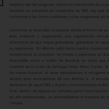
Violante, hija del aragonés, solicita la intervención de su
iniciando su campaña en noviembre de 1265. Hay que t
convencer a las Cortes catalanas y a las aragonesas de l
Conforme se acercaba a nuestras tierras al frente de su i
iban rindiendo y negociando una capitulación incrue
informaron de que tropas granadinas galopaban en apoyo
su resistencia. Sin dilación salió hacia nuestra ciudad co
musulmanas su propósito. Se instaló a esperarlas en Buzn
avanzadilla envió a Guillén de Rocafull, en tanto que la
maestre de la Orden de Santiago, Pelay Pérez Correa. Ni s
los moros huyeron, al verse descubiertos, a refugiarse
Alcaraz para entrevistarse allí con Alfonso X. El encue
diciembre de aquel 1265 y al poco, concretamente el día 
final. Jaime I, de regreso en Orihuela, partía hacia Murci
en ella acantonadas. Le acompañaban el maestre de la 
Temple.