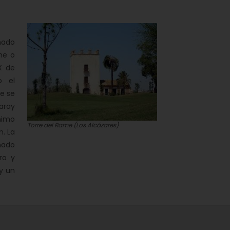
mado
me o
X de
o el
e se
aray
ónimo
Torre del Rame (Los Alcázares)
. La
nado
ro y
y un