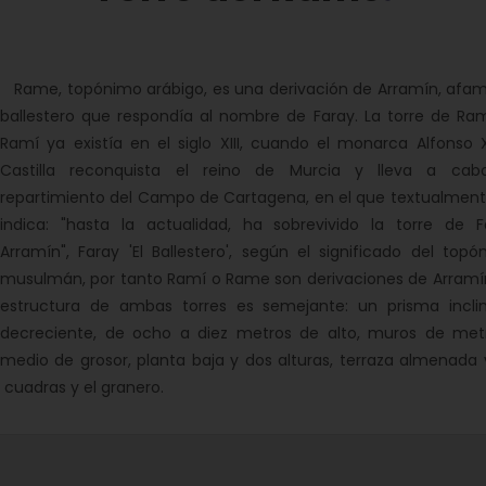
Rame, topónimo arábigo, es una derivación de Arramín, afa
ballestero que respondía al nombre de Faray. La torre de Ra
Ramí ya existía en el siglo XIII, cuando el monarca Alfonso 
Castilla reconquista el reino de Murcia y lleva a cab
repartimiento del Campo de Cartagena, en el que textualment
indica: "hasta la actualidad, ha sobrevivido la torre de F
Arramín", Faray 'El Ballestero', según el significado del top
musulmán, por tanto Ramí o Rame son derivaciones de Arramín
estructura de ambas torres es semejante: un prisma incli
decreciente, de ocho a diez metros de alto, muros de met
medio de grosor, planta baja y dos alturas, terraza almenada 
 cuadras y el granero.