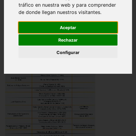
tráfico en nuestra web y para comprender
de donde llegan nuestros visitantes.
Territorio
Patrimonio religioso y civil
Aceptar
Villas
Exposición
Rechazar
Familia
Configurar