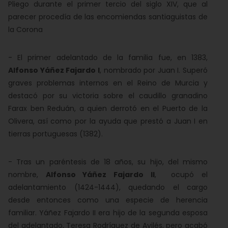
Pliego durante el primer tercio del siglo XIV, que al
parecer procedía de las encomiendas santiaguistas de
la Corona
-
El primer adelantado de la familia fue, en 1383,
Alfonso Yáñez Fajardo I
, nombrado por Juan I. Superó
graves problemas internos en el Reino de Murcia y
destacó por su victoria sobre el caudillo granadino
Farax ben Reduán, a quien derrotó en el Puerto de la
Olivera, así como por la ayuda que prestó a Juan I en
tierras portuguesas (1382).
-
Tras un paréntesis de 18 años, su hijo, del mismo
nombre,
Alfonso Yáñez Fajardo II
, ocupó el
adelantamiento (1424-1444), quedando el cargo
desde entonces como una especie de herencia
familiar. Yáñez Fajardo II era hijo de la segunda esposa
del adelantado, Teresa Rodríguez de Avilés, pero acabó