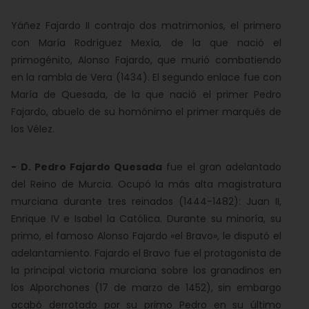
Yáñez Fajardo II contrajo dos matrimonios, el primero
con María Rodríguez Mexía, de la que nació el
primogénito, Alonso Fajardo, que murió combatiendo
en la rambla de Vera (1434). El segundo enlace fue con
María de Quesada, de la que nació el primer Pedro
Fajardo, abuelo de su homónimo el primer marqués de
los Vélez.
-
D. Pedro Fajardo Quesada
fue el gran adelantado
del Reino de Murcia. Ocupó la más alta magistratura
murciana durante tres reinados (1444-1482): Juan II,
Enrique IV e Isabel la Católica. Durante su minoría, su
primo, el famoso Alonso Fajardo «el Bravo», le disputó el
adelantamiento. Fajardo el Bravo fue el protagonista de
la principal victoria murciana sobre los granadinos en
los Alporchones (17 de marzo de 1452), sin embargo
acabó derrotado por su primo Pedro en su último