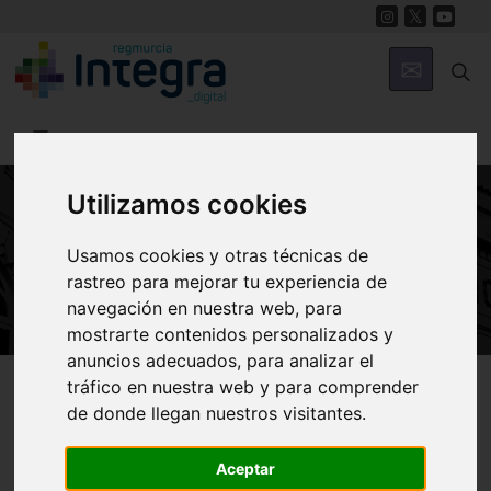
Utilizamos cookies
ARTE Y CULTURA
Usamos cookies y otras técnicas de
El Conservatorio Superior de Murcia
rastreo para mejorar tu experiencia de
navegación en nuestra web, para
mostrarte contenidos personalizados y
anuncios adecuados, para analizar el
Región de Murcia Digital
Arte y Cultura
Teatro
tráfico en nuestra web y para comprender
de donde llegan nuestros visitantes.
Aceptar
Introducción
Proyecto de construcción