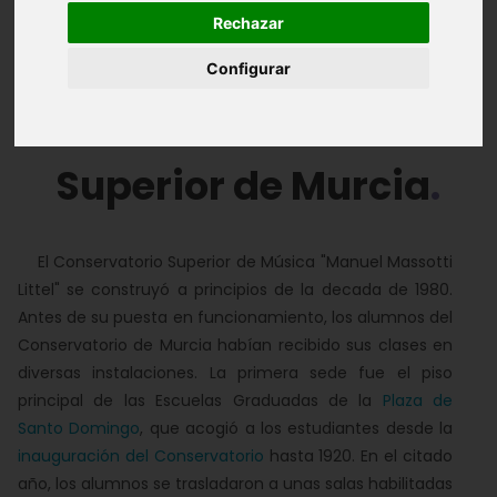
Rechazar
Inauguración
Evolución
Configurar
El Conservatorio
Superior de Murcia
El Conservatorio Superior de Música "Manuel Massotti
Littel" se construyó a principios de la decada de 1980.
Antes de su puesta en funcionamiento, los alumnos del
Conservatorio de Murcia habían recibido sus clases en
diversas instalaciones. La primera sede fue el piso
principal de las Escuelas Graduadas de la
Plaza de
Santo Domingo
, que acogió a los estudiantes desde la
inauguración del Conservatorio
hasta 1920. En el citado
año, los alumnos se trasladaron a unas salas habilitadas