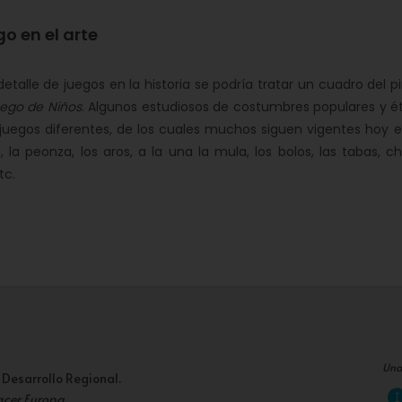
go en el arte
talle de juegos en la historia se podría tratar un cuadro del pi
ego de Niños
. Algunos estudiosos de costumbres populares y é
juegos diferentes, de los cuales muchos siguen vigentes hoy en
 la peonza, los aros, a la una la mula, los bolos, las tabas,
tc.
Una
 Desarrollo Regional.
acer Europa
.