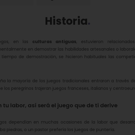
Historia
uegos, en las
culturas antiguas
, estuvieron relacionado
ntalmente en demostrar las habilidades artesanales o laboral
tiempo de demostración, se hicieron habituales las compet
ña la mayoría de los juegos tradicionales entraron a través d
e los peregrinos trajeran juegos franceses, italianos y centroeur
 tu labor, así será el juego que de ti derive
gos dependían en muchas ocasiones de la labor que desarroll
ba piedras, o un pastor prefería los juegos de puntería.