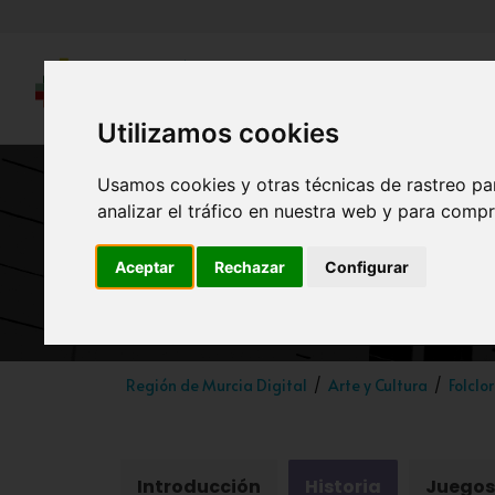
Utilizamos cookies
Usamos cookies y otras técnicas de rastreo pa
analizar el tráfico en nuestra web y para compr
Aceptar
Rechazar
Configurar
Región de Murcia Digital
Arte y Cultura
Folclo
Introducción
Historia
Juegos