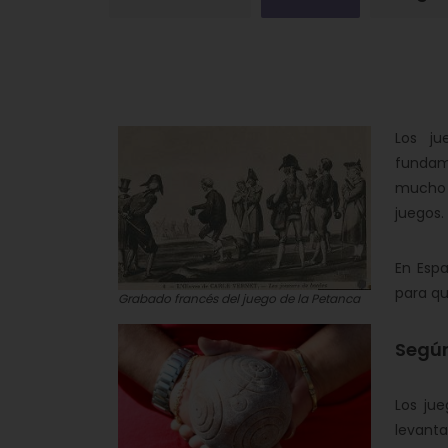
Los j
fundame
mucho 
juegos.
En Espa
para qu
Grabado francés del juego de la Petanca
Según
Los jue
levanta