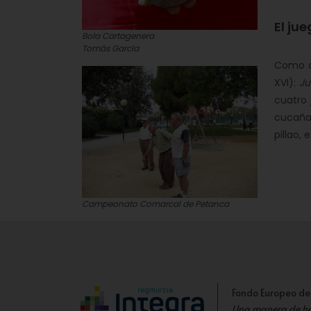
El jue
Bola Cartagenera
Tomás García
Como de
XVI):
Ju
cuatro 
cucaña,
pillao, e
Campeonato Comarcal de Petanca
Fondo Europeo de
Una manera de h