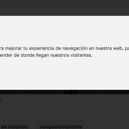
Inicio
Canales
Municipios
ra mejorar tu experiencia de navegación en nuestra web, p
ender de donde llegan nuestros visitantes.
ARTE Y CULTURA
Juegos Tradicionales
re
 de Adultos
Juegos Infantiles