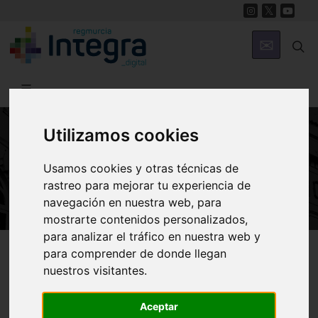
Utilizamos cookies
ARTE Y CULTURA
Usamos cookies y otras técnicas de
La vida en el campo
rastreo para mejorar tu experiencia de
navegación en nuestra web, para
mostrarte contenidos personalizados,
para analizar el tráfico en nuestra web y
Región de Murcia Digital
Arte y Cultura
Folclore
para comprender de donde llegan
nuestros visitantes.
Aceptar
Introducción
Ámbito laboral