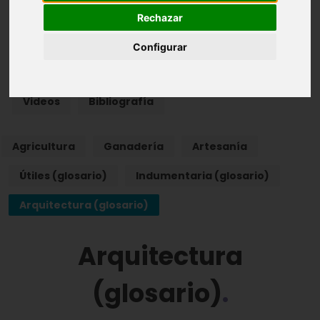
Rechazar
Ámbito doméstico
Vida social
Configurar
Las edades de la vida
Otros aspectos
Videos
Bibliografía
Agricultura
Ganadería
Artesanía
Útiles (glosario)
Indumentaria (glosario)
Arquitectura (glosario)
Arquitectura
(glosario)