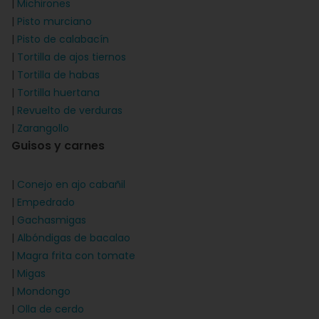
|
Michirones
|
Pisto murciano
|
Pisto de calabacín
|
Tortilla de ajos tiernos
|
Tortilla de habas
|
Tortilla huertana
|
Revuelto de verduras
|
Zarangollo
Guisos y carnes
|
Conejo en ajo cabañil
|
Empedrado
|
Gachasmigas
|
Albóndigas de bacalao
|
Magra frita con tomate
|
Migas
|
Mondongo
|
Olla de cerdo