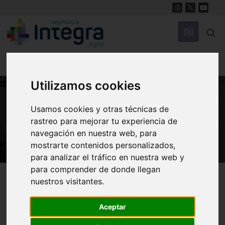
Utilizamos cookies
Usamos cookies y otras técnicas de
FIESTAS
rastreo para mejorar tu experiencia de
Recetas Huertanas
navegación en nuestra web, para
mostrarte contenidos personalizados,
para analizar el tráfico en nuestra web y
para comprender de donde llegan
Región de Murcia Digital
Fiestas
Bando de la Huerta
nuestros visitantes.
Aceptar
Recetas Huertanas