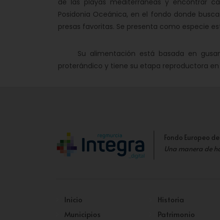
de las playas mediterráneas y encontrar 
Posidonia Oceánica, en el fondo donde busc
presas favoritas. Se presenta como especie es
Su alimentación está basada en gusanos y
proterándico y tiene su etapa reproductora en
Fondo Europeo de
Una manera de h
Inicio
Historia
Municipios
Patrimonio