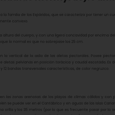
la familia de los Espáridos, que se caracteriza por tener un c
ramente convexo.
 altura del cuerpo, y con una ligera concavidad por encima del
nque lo normal es que no sobrepase los 25 cm.
la vertical de la axila de las aletas pectorales. Posee pector
ne aletas pelvianas en posición torácica y caudal escotada. Es 
 y 12 bandas transversales características, de color negruzco.
las zonas arenosas de las playas de climas cálidos y con 
n se puede ver en el Cantábrico y en aguas de las Islas Canari
orilla y los 35 metros (por lo que es frecuente pasar por la a