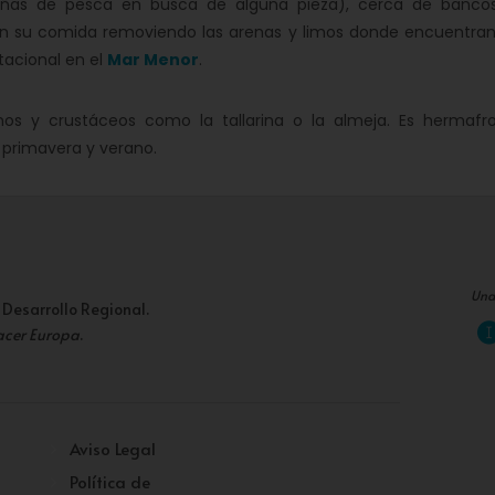
cañas de pesca en busca de alguna pieza), cerca de banco
an su comida removiendo las arenas y limos donde encuentran
tacional en el
Mar Menor
.
 crustáceos como la tallarina o la almeja. Es hermafro
 primavera y verano.
Una
 Desarrollo Regional.
acer Europa
.
Aviso Legal
Política de