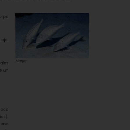
uerpo
 ojo.
Magre
ales
de un
poca
as),
rena