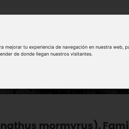
Inicio
Canales
Municipios
ra mejorar tu experiencia de navegación en nuestra web, p
ender de donde llegan nuestros visitantes.
NATURALEZA
gnathus mormyrus). Fami
gnathus mormyrus). Fami