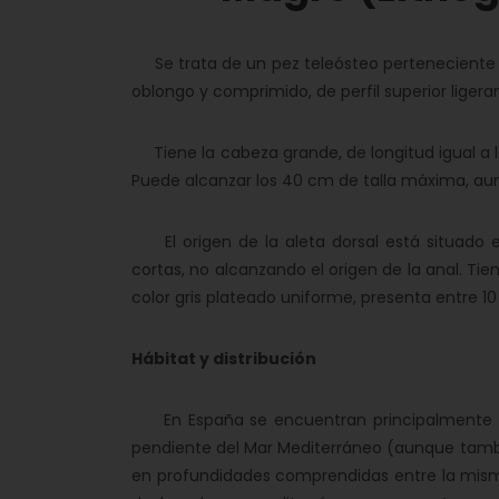
Se trata de un pez teleósteo perteneciente a 
oblongo y comprimido, de perfil superior lige
Tiene la cabeza grande, de longitud igual a la
Puede alcanzar los 40 cm de talla máxima, au
El origen de la aleta dorsal está situado en 
cortas, no alcanzando el origen de la anal. Tie
color gris plateado uniforme, presenta entre 10
Hábitat y distribución
En España se encuentran principalmente en 
pendiente del Mar Mediterráneo (aunque tambié
en profundidades comprendidas entre la misma 