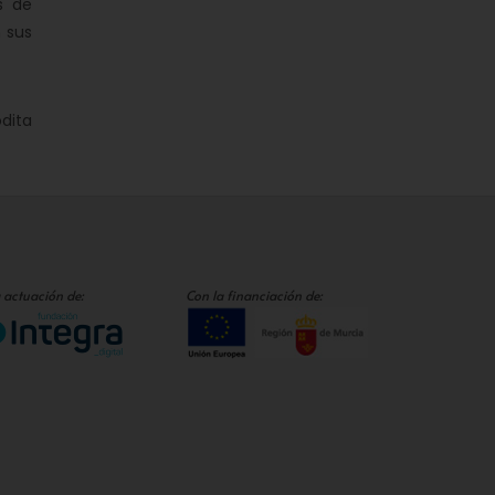
s de
 sus
dita
 actuación de:
Con la financiación de: