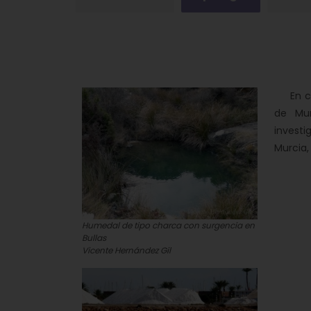
En cua
de Mur
investi
Murcia,
Humedal de tipo charca con surgencia en
Bullas
Vicente Hernández Gil