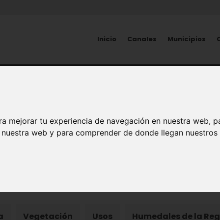
Inicio
Canales
Municipios
NATURALEZA
Humedales
ra mejorar tu experiencia de navegación en nuestra web, p
n nuestra web y para comprender de donde llegan nuestros v
mas Terrestres
a
Vegetación
Usos
Humedales de la Reg