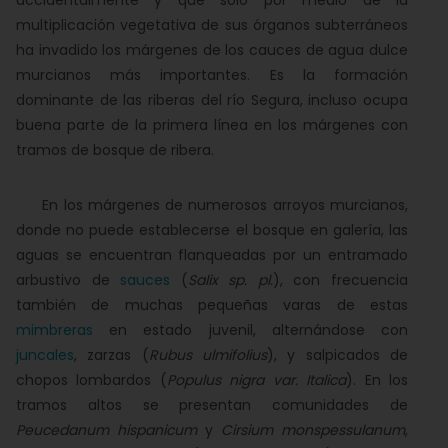
accidentalmente y que sólo por medio de la
multiplicación vegetativa de sus órganos subterráneos
ha invadido los márgenes de los cauces de agua dulce
murcianos más importantes. Es la formación
dominante de las riberas del río Segura, incluso ocupa
buena parte de la primera línea en los márgenes con
tramos de bosque de ribera.
En los márgenes de numerosos arroyos murcianos,
donde no puede establecerse el bosque en galería, las
aguas se encuentran flanqueadas por un entramado
arbustivo de
sauces
(
Salix sp. pl.
), con frecuencia
también de muchas pequeñas varas de estas
mimbreras
en estado juvenil, alternándose con
juncales
, zarzas (
Rubus ulmifolius
), y salpicados de
chopos lombardos (
Populus nigra var. Italica
). En los
tramos altos se presentan comunidades de
Peucedanum hispanicum
y
Cirsium monspessulanum
,