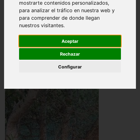
mostrarte contenidos personalizados,
Introducción
Tipología
Fauna
para analizar el tráfico en nuestra web y
para comprender de donde llegan
Vegetación
Usos
nuestros visitantes.
Humedales de la Región
Aceptar
Rechazar
Vegetación
Configurar