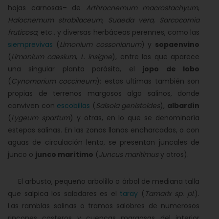
hojas carnosas– de
Arthrocnemum macrostachyum
,
Halocnemum strobilaceum
,
Suaeda vera
,
Sarcocornia
fruticosa
, etc., y diversas herbáceas perennes, como las
siemprevivas
(
Limonium cossonianum
) y
sopaenvino
(
Limonium caesium
,
L. insigne
), entre las que aparece
una singular planta parásita, el
jopo de lobo
(
Cynomorium coccineum
); estas ultimas también son
propias de terrenos margosos algo salinos, donde
conviven con
escobillas
(
Salsola genistoides
),
albardín
(
Lygeum spartum
) y otras, en lo que se denominaría
estepas salinas. En las zonas llanas encharcadas, o con
aguas de circulación lenta, se presentan juncales de
junco o
junco marítimo
(
Juncus maritimus
y otros).
El arbusto, pequeño arbolillo o árbol de mediana talla
que salpica los saladares es el
taray
(
Tamarix sp. pl.
).
Las ramblas salinas o tramos salobres de numerosos
rincones costeros y cuencas margosas del interior