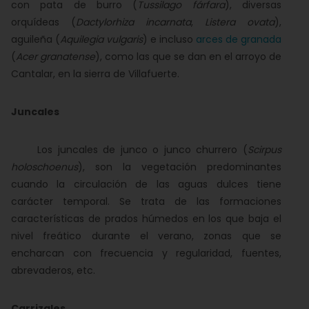
con pata de burro (
Tussilago fárfara
), diversas
orquídeas (
Dactylorhiza incarnata
,
Listera ovata
),
aguileña (
Aquilegia vulgaris
) e incluso
arces de granada
(
Acer granatense
), como las que se dan en el arroyo de
Cantalar, en la sierra de Villafuerte.
Juncales
Los juncales de junco o junco churrero (
Scirpus
holoschoenus
), son la vegetación predominantes
cuando la circulación de las aguas dulces tiene
carácter temporal. Se trata de las formaciones
características de prados húmedos en los que baja el
nivel freático durante el verano, zonas que se
encharcan con frecuencia y regularidad, fuentes,
abrevaderos, etc.
Carrizales