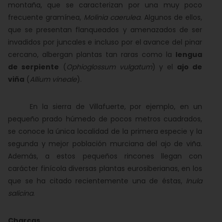
montaña, que se caracterizan por una muy poco
frecuente gramínea,
Molinia caerulea
. Algunos de ellos,
que se presentan flanqueados y amenazados de ser
invadidos por juncales e incluso por el avance del pinar
cercano, albergan plantas tan raras como la
lengua
de serpiente
(
Ophioglossum vulgatum
) y el
ajo de
viña
(
Allium vineale
).
En la sierra de Villafuerte, por ejemplo, en un
pequeño prado húmedo de pocos metros cuadrados,
se conoce la única localidad de la primera especie y la
segunda y mejor población murciana del ajo de viña.
Además, a estos pequeños rincones llegan con
carácter finícola diversas plantas eurosiberianas, en los
que se ha citado recientemente una de éstas,
Inula
salicina
.
Charcas