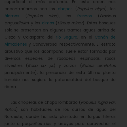
superficial al más profundo. En este orden nos
encontraríamos con los
chopos
(
Populus nigra
), los
álamos
(
Populus alba
), los
fresnos
(
Fraxinus
angustifolia
) y los
olmos
(
Ulmus minor
). Estos bosques
sólo se presentan en algunos tramos aguas arriba de
Cieza y Calasparra del
río Segura
, en el
Cañón de
Almadenes
y Cañaverosa, respectivamente. El estrato
arbustivo que los acompaña suele estar formado por
diversas especies de rosáceas espinosas, rosas
silvestres (
Rosa sp. pl.
) y zarzas (
Rubus ulmifolius
principalmente), la presencia de esta última planta
lianoide nos sugiere la potencialidad del bosque de
ribera.
Las choperas de chopo lombardo (
Populus nigra var.
italica
) son habituales de los cursos de agua del
Noroeste, donde ha sido plantada en largas hileras
junto a pequeños ríos y arroyos para aprovechar el