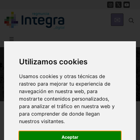
Utilizamos cookies
NATURALEZA
Núcleos Rurales y Urbanos
Usamos cookies y otras técnicas de
rastreo para mejorar tu experiencia de
navegación en nuestra web, para
mostrarte contenidos personalizados,
para analizar el tráfico en nuestra web y
Región de Murcia Digital
Naturaleza
Ecosistemas
para comprender de donde llegan
Terrestres
nuestros visitantes.
Aceptar