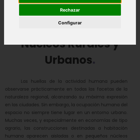
Introducción
Vegetación
Fauna
Rechazar
Evolución
Configurar
Núcleos Rurales y
Urbanos
Las huellas de la actividad humana pueden
observarse prácticamente en todas las facetas de la
naturaleza regional, alcanzando su máxima expresión
en las ciudades. Sin embargo, la ocupación humana del
espacio no siempre tiene lugar en un entorno urbano.
Muchas veces, y especialmente en economías de tipo
agrario, las construcciones destinadas a habitación
humana aparecen aisladas o en pequeños núcleos