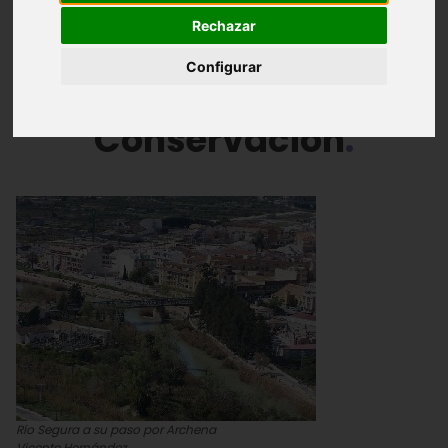
Introducción
Vegetación
Fauna
Rechazar
Conservación
Configurar
Conservación
Río Segura a su paso por Archena
Vicente Hernández