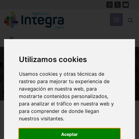
Utilizamos cookies
NATURALEZA
Usamos cookies y otras técnicas de
El Bosque de Ribera
rastreo para mejorar tu experiencia de
navegación en nuestra web, para
mostrarte contenidos personalizados,
para analizar el tráfico en nuestra web y
Región de Murcia Digital
Naturaleza
Ecosistemas
para comprender de donde llegan
Terrestres
nuestros visitantes.
Aceptar