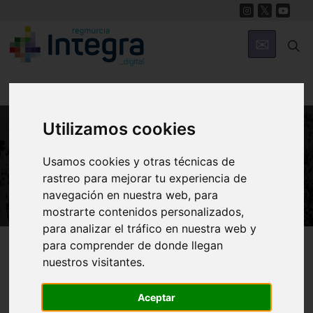
Utilizamos cookies
NATURALEZA
Usamos cookies y otras técnicas de
El Bosque de Ribera
rastreo para mejorar tu experiencia de
navegación en nuestra web, para
mostrarte contenidos personalizados,
para analizar el tráfico en nuestra web y
Región de Murcia Digital
Naturaleza
Ecosistemas
para comprender de donde llegan
Terrestres
nuestros visitantes.
Aceptar