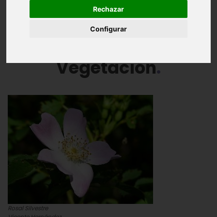
Introducción
Vegetación
Fauna
Rechazar
Configurar
Conservación
Vegetación
Rosal Silvestre
Vicente Hernández