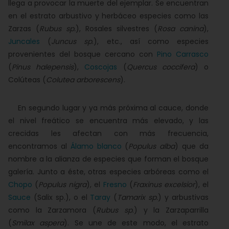
llega a provocar la muerte del ejemplar. Se encuentran
en el estrato arbustivo y herbáceo especies como las
Zarzas (
Rubus sp.
), Rosales silvestres (
Rosa canina
),
Juncales
(
Juncus sp
.), etc., así como especies
provenientes del bosque cercano con
Pino Carrasco
(
Pinus halepensis
),
Coscojas
(
Quercus coccifera
) o
Colúteas (
Colutea arborescens
).
En segundo lugar y ya más próxima al cauce, donde
el nivel freático se encuentra más elevado, y las
crecidas les afectan con más frecuencia,
encontramos al
Álamo blanco
(
Populus alba
) que da
nombre a la alianza de especies que forman el bosque
galería. Junto a éste, otras especies arbóreas como el
Chopo
(
Populus nigra
), el
Fresno
(
Fraxinus excelsior
), el
Sauce
(Salix sp.), o el
Taray
(
Tamarix sp.
) y arbustivas
como la Zarzamora (
Rubus sp
.) y la Zarzaparrilla
(
Smilax aspera
). Se une de este modo, el estrato