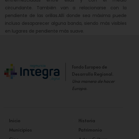
entremezcladas entre ellas y con el medio
circundante. También van a relacionarse con la
pendiente de las orillas.Allí donde sea máxima puede
incluso desaparecer alguna banda, siendo más visibles
en lugares de pendiente más suave.
Fondo Europeo de
Desarrollo Regional.
Una manera de hacer
Europa
.
Inicio
Historia
Municipios
Patrimonio
Cine
Arte y Cultura