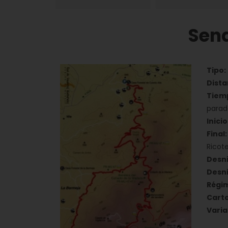
Send
Tipo:
Dista
Tiem
parad
Inicio
Final:
Ricot
Desni
Desni
Régim
Carto
Varia