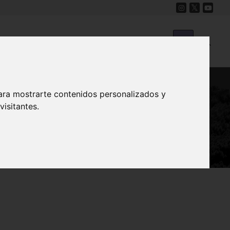
Cine
Proyecto Carmesí
Mapa Sonoro
ara mostrarte contenidos personalizados y
isitantes.
icote