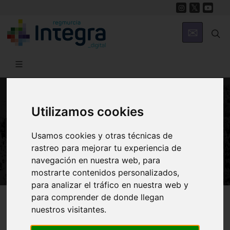
Utilizamos cookies
NATURALEZA
Charrancito, Sterna albifrons
Usamos cookies y otras técnicas de
(Sternidae)
rastreo para mejorar tu experiencia de
navegación en nuestra web, para
mostrarte contenidos personalizados,
para analizar el tráfico en nuestra web y
Región de Murcia Digital
Naturaleza
En Clave Ambiental
para comprender de donde llegan
nuestros visitantes.