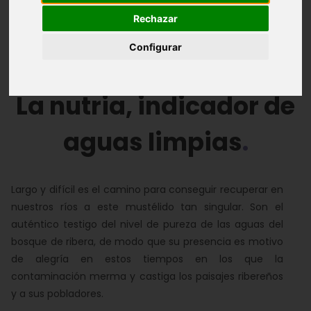
Rechazar
Introducción
Características de la nutria
Configurar
Hábitat y distribución
Plan de Recuperación
La nutria, indicador de
aguas limpias
Largo y difícil es el camino para conseguir recuperar en
nuestros ríos a este mustélido tan singular. Son el
auténtico testigo del nivel de pureza de las aguas del
bosque de ribera, de modo que su presencia es motivo
de alegría en estos tiempos en los que la
contaminación merma y castiga los paisajes ribereños
y a sus pobladores.