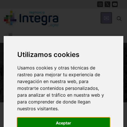
Utilizamos cookies
NATURALEZA
Usamos cookies y otras técnicas de
La nutria, indicador de aguas
rastreo para mejorar tu experiencia de
limpias
navegación en nuestra web, para
mostrarte contenidos personalizados,
para analizar el tráfico en nuestra web y
para comprender de donde llegan
nuestros visitantes.
Región de Murcia Digital
Naturaleza
En Clave Ambiental
Aceptar