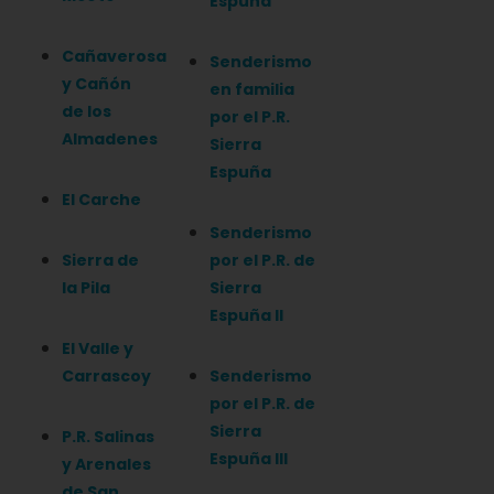
Espuña
Cañaverosa
Senderismo
y Cañón
en familia
de los
por el P.R.
Almadenes
Sierra
Espuña
El Carche
Senderismo
Sierra de
por el P.R. de
la Pila
Sierra
Espuña II
El Valle y
Carrascoy
Senderismo
por el P.R. de
Sierra
P.R. Salinas
Espuña III
y Arenales
de San