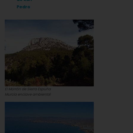
Pedro
El Morrón de Sierra Espuña
Murcia enclave ambiental