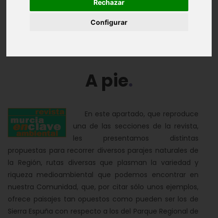
Rechazar
Apuntes históricos
Reportajes
Configurar
Flora y fauna
A pie
En este apartado, que reproduce
una de las secciones de la revista,
les presentamos distintas
propuestas para recorrer diversos parajes naturales de
la Región, rutas diversas que plasman la variedad y
riqueza medioambiental que podemos encontrar en
nuestra Comunidad, que, por citar sólo unos ejemplos,
ofrece paisajes tan opuestos como pueden ser los de
Sierra Espuña con respecto a los del Parque Regional de