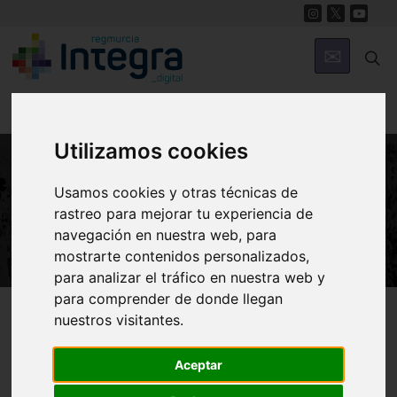
Utilizamos cookies
Usamos cookies y otras técnicas de
NATURALEZA
rastreo para mejorar tu experiencia de
Revista Murcia en Clave Ambiental
navegación en nuestra web, para
mostrarte contenidos personalizados,
para analizar el tráfico en nuestra web y
para comprender de donde llegan
Región de Murcia Digital
Naturaleza
En Clave Ambiental
nuestros visitantes.
Aceptar
Introducción
A pie
Visitando