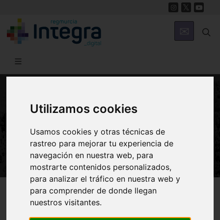
Utilizamos cookies
NATURALEZA
Avutarda (Otis tarda). Familia
Usamos cookies y otras técnicas de
Otididae
rastreo para mejorar tu experiencia de
navegación en nuestra web, para
mostrarte contenidos personalizados,
para analizar el tráfico en nuestra web y
Región de Murcia Digital
Naturaleza
En Clave Ambiental
para comprender de donde llegan
nuestros visitantes.