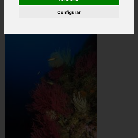
Ecosistema Marino
Configurar