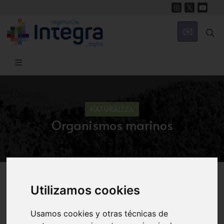
NATURALEZA
Organismos marinos
Región de Murcia Digital
Naturaleza
Ecosistema Marino
Utilizamos cookies
Usamos cookies y otras técnicas de
¿Cómo son?
Algunas de sus especies