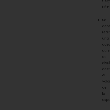
may
inter
Se
debe
reali
una
ade
cam
de
divu
des
el
valo
de
la
espe