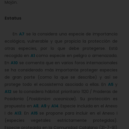
Mojón.
Estatus
En
A7
se la considera una especie de importancia
ecológica, vulnerable y que propicia la protección de
otras especies, por lo que debe protegerse. Está
recogida en
A1
como especie en peligro o amenazada.
En
A10
se comenta que en varios foros internacionales
se ha considerado más importante proteger especies
de gran porte (como la que se describe) y así se
protege todo el ecosistema asociado a ellas. En
A5
y
A12
se la considera hábitat prioritario 1120 / Praderas de
Posidonia (
Posidonion oceanicae
). Su protección es
propuesta en
A8
,
A9
y
A14
. Especie incluida en el Anexo
I de
A13
. En
A15
se propone para incluir en el Anexo I
(especies vegetales estrictamente protegidas).
Especie protegida en la Comunidad Catalana (31-7-91)