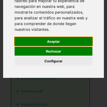
rastreo para mejorar tu experiencia de
navegación en nuestra web, para
Su Sistemática
mostrarte contenidos personalizados,
para analizar el tráfico en nuestra web y
para comprender de donde llegan
Posidonia oceanica
nuestros visitantes.
Aceptar
Rechazar
Fanerógamas marinas
Configurar
Posidonia oceanica
Cymodocea nodosa
Zostera noltii
Ruppia cirrhosa