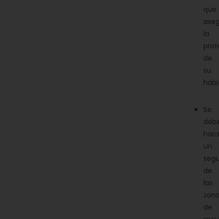
que
ase
la
prot
de
su
hábi
Se
deb
hac
un
segu
de
las
zon
de