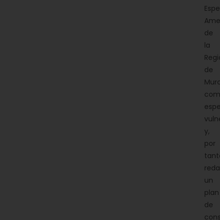
Espe
Ame
de
la
Regi
de
Murc
com
espe
vuln
y,
por
tant
reda
un
plan
de
cons