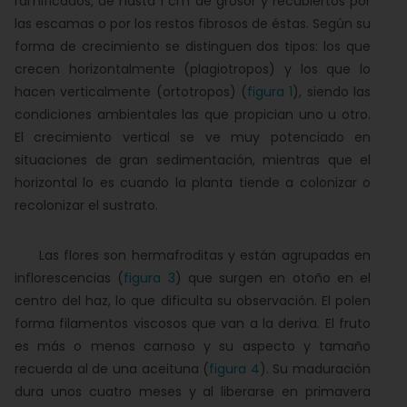
ramificados, de hasta 1 cm de grosor y recubiertos por
las escamas o por los restos fibrosos de éstas. Según su
forma de crecimiento se distinguen dos tipos: los que
crecen horizontalmente (plagiotropos) y los que lo
hacen verticalmente (ortotropos) (
figura 1
), siendo las
condiciones ambientales las que propician uno u otro.
El crecimiento vertical se ve muy potenciado en
situaciones de gran sedimentación, mientras que el
horizontal lo es cuando la planta tiende a colonizar o
recolonizar el sustrato.
Las flores son hermafroditas y están agrupadas en
inflorescencias (
figura 3
) que surgen en otoño en el
centro del haz, lo que dificulta su observación. El polen
forma filamentos viscosos que van a la deriva. El fruto
es más o menos carnoso y su aspecto y tamaño
recuerda al de una aceituna (
figura 4
). Su maduración
dura unos cuatro meses y al liberarse en primavera