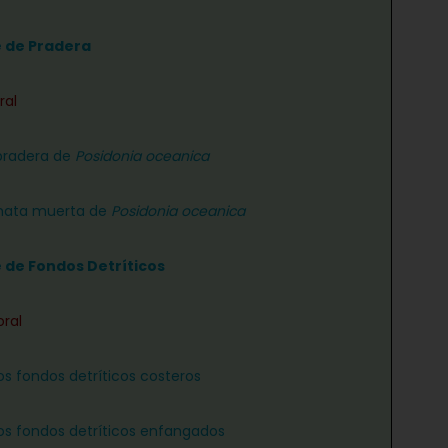
e de Pradera
ral
pradera de
Posidonia oceanica
ata muerta de
Posidonia oceanica
e de Fondos Detríticos
oral
os fondos detríticos costeros
os fondos detríticos enfangados