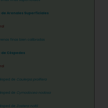
e de Arenales Superficiales
ral
renas finas bien calibradas
e de Céspedes
ral
césped de
Caulerpa prolifera
césped de
Cymodocea nodosa
césped de
Zostera noltii