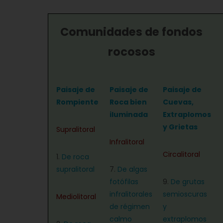
Comunidades de fondos
rocosos
Paisaje de
Paisaje de
Paisaje de
Rompiente
Roca bien
Cuevas,
iluminada
Extraplomos
y Grietas
Supralitoral
Infralitoral
Circalitoral
1.
De roca
supralitoral
7.
De algas
fotófilas
9.
De grutas
infralitorales
semioscuras
Mediolitoral
de régimen
y
calmo
extraplomos