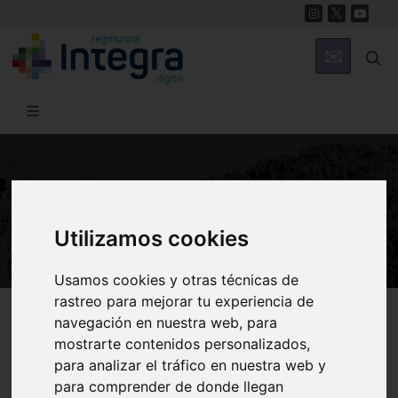
NATURALEZA
Vida en los fondos
Utilizamos cookies
Usamos cookies y otras técnicas de
rastreo para mejorar tu experiencia de
Región de Murcia Digital
Naturaleza
Ecosistema Marino
navegación en nuestra web, para
mostrarte contenidos personalizados,
para analizar el tráfico en nuestra web y
para comprender de donde llegan
Introducción
Bentos