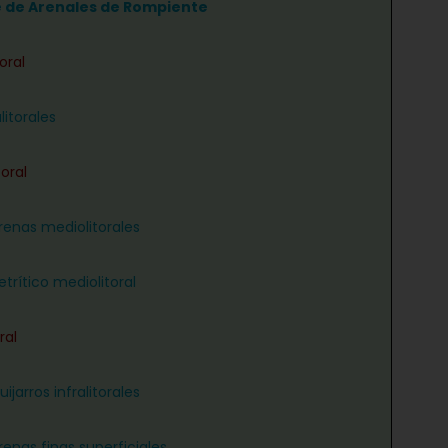
e de Arenales de Rompiente
oral
litorales
oral
renas mediolitorales
trítico mediolitoral
ral
ijarros infralitorales
renas finas superficiales