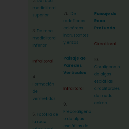
2.
De roca
mediolitoral
7b.
De
Paisaje de
superior
rodofíceas
Roca
calcáreas
Profunda
3.
De roca
incrustantes
mediolitoral
y erizos
Circalitoral
inferior
Paisaje de
10.
Infralitoral
Paredes
Coralígeno o
Verticales
de algas
4.
esciáfilas
Formación
Infralitoral
circalitorales
de
de modo
vermétidos
calmo
8.
Precoralígeno
5.
Fotófila de
o de algas
la roca
esciáfilas de
infralitoral