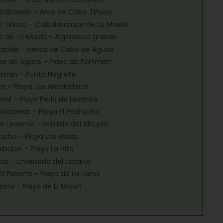
ntrabando - Arco de Cabo Tiñoso
o Tiñoso - Cala Barranco de La Muela
co de La Muela - Algameca grande
rande - cerca de Cabo de Aguas
abo de Aguas - Playa de Portmán
ortmán - Punta Negrete
te - Playa Las Amoladeras
renal - Playa Perla de Levante
moladeras - Playa El Pedrucho
 de Levante - Rambla del Albujón
rucho - Playa Las Brisas
lbujón - Playa La Hita
risas - Ensenada del Esparto
l Esparto - Playa de La Llana
Llana - Playa de El Mojón