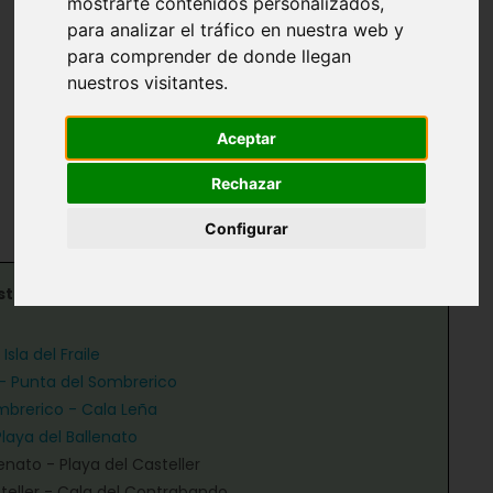
mostrarte contenidos personalizados,
para analizar el tráfico en nuestra web y
Anotaciones de Geomorfología
para comprender de donde llegan
nuestros visitantes.
Nuestra costa al detalle
Aceptar
Playa del Ballenato
Rechazar
Configurar
sta
Isla del Fraile
le - Punta del Sombrerico
mbrerico - Cala Leña
laya del Ballenato
lenato - Playa del Casteller
steller - Cala del Contrabando