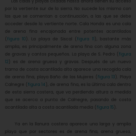
Las calas y playas citadas hasta ahora tienen su acceso
por la vertiente sur de la sierra. No sucede los mismo con
las que se comentan a continuación, a las que se debe
acceder desde la vertiente norte. Cala Honda es una cala
de arena fina encajonada entre potentes acantilados
(
figura 10
). La playa de Siscal (
figura 11
), bastante más
amplia, es principalmente de arena fina con alguna zona
de gravas y cantos pequeños. La playa de S. Pedro (
figura
12
) es de arena gruesa y gravas. Después de un nuevo
tramo de costa acantilada alta aparece una recogida cala
de arena fina, playa Baño de las Mujeres (
figura 13
). Playa
Calnegre (
figura 14
), de arena fina, es la última cala dentro
de esta sierra costera, que va perdiendo altura a medida
que se acerca a punta de Calnegre, pasando de costa
acantilada alta a costa acantilada media (
figura 15
).
Ya en la llanura costera aparece una larga y amplia
playa que por sectores es de arena fina, arena gruesa,