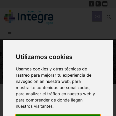
Utilizamos cookies
NATURALEZA
El Litoral Emergido
Usamos cookies y otras técnicas de
rastreo para mejorar tu experiencia de
navegación en nuestra web, para
mostrarte contenidos personalizados,
Región de Murcia Digital
Naturaleza
Ecosistema Marino
para analizar el tráfico en nuestra web y
para comprender de donde llegan
nuestros visitantes.
Introducción
Anotaciones de Geología