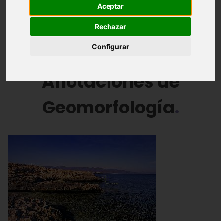
Aceptar
Anotaciones de Geomorfología
Rechazar
Nuestra costa al detalle
Configurar
Anotaciones de
Geomorfología