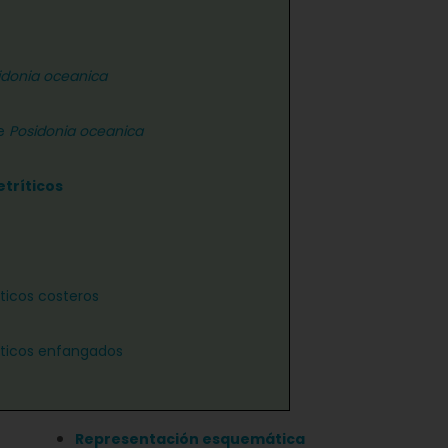
idonia oceanica
de
Posidonia oceanica
etríticos
íticos costeros
íticos enfangados
Representación esquemática