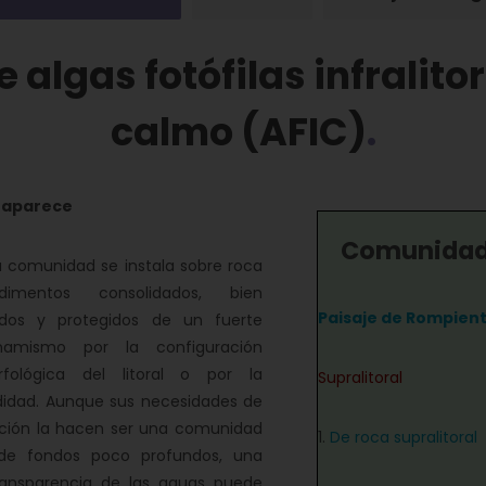
 algas fotófilas infralito
calmo (AFIC)
 aparece
Comunidade
omunidad se instala sobre roca
imentos consolidados, bien
Paisaje de Rompien
ados y protegidos de un fuerte
inamismo por la configuración
fológica del litoral o por la
Supralitoral
didad. Aunque sus necesidades de
ación la hacen ser una comunidad
1.
De roca supralitoral
 de fondos poco profundos, una
ransparencia de las aguas puede