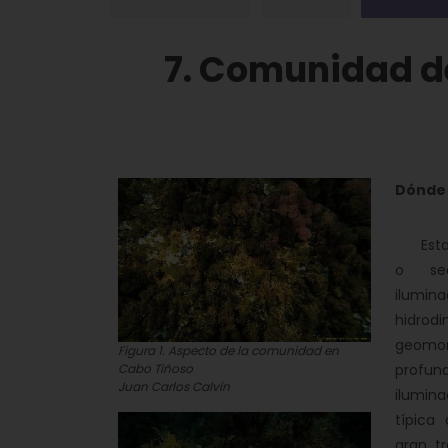
7. Comunidad de
Dónde
Esta c
o sed
ilumin
hidrod
geomor
Figura 1. Aspecto de la comunidad en
profun
Cabo Tiñoso
Juan Carlos Calvín
ilumin
típica
gran t