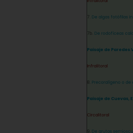
Infralitoral
7.
De algas fotófilas i
7b.
De rodofíceas calc
Paisaje de Paredes 
Infralitoral
8.
Precoralígeno o de 
Paisaje de Cuevas, 
Circalitoral
9.
De grutas semioscu