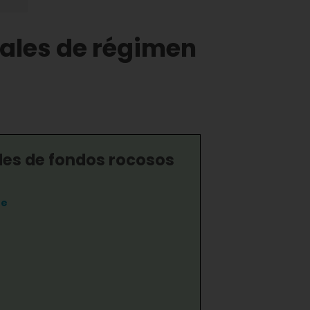
rales de régimen
s de fondos rocosos
te