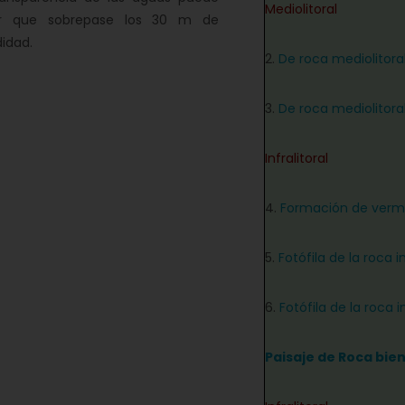
Mediolitoral
ir que sobrepase los 30 m de
idad.
2.
De roca mediolitoral
3.
De roca mediolitoral
Infralitoral
4.
Formación de verm
5.
Fotófila de la roca i
6.
Fotófila de la roca 
Paisaje de Roca bie