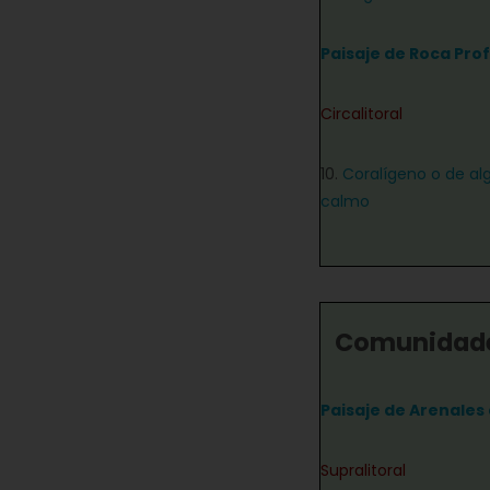
Paisaje de Roca Pro
Circalitoral
10.
Coralígeno o de alg
calmo
Comunidade
Paisaje de Arenales
Supralitoral