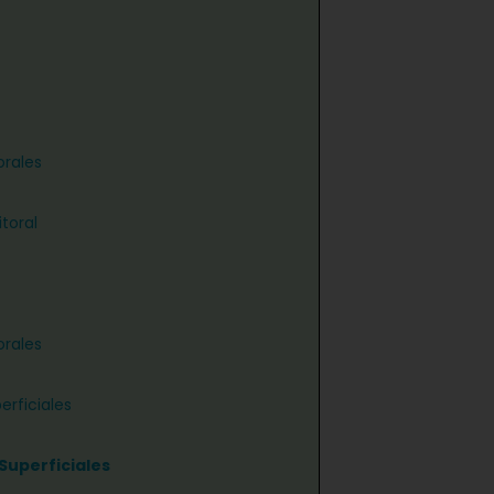
orales
toral
orales
erficiales
Superficiales