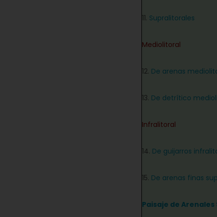
11.
Supralitorales
Mediolitoral
12.
De arenas mediolit
13.
De detrítico medioli
Infralitoral
14.
De guijarros infralit
15.
De arenas finas sup
Paisaje de Arenales 