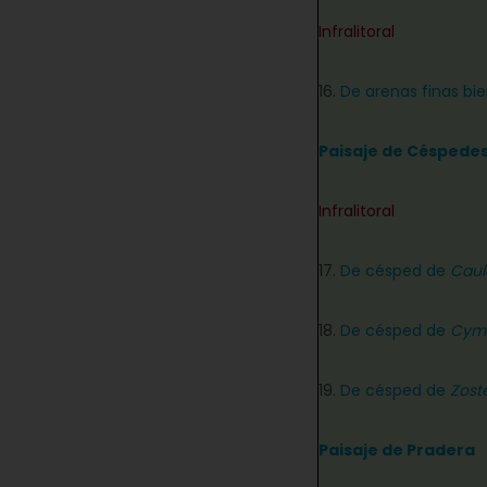
Infralitoral
16.
De arenas finas bie
Paisaje de Céspede
Infralitoral
17.
De césped de
Caul
18.
De césped de
Cym
19.
De césped de
Zoste
Paisaje de Pradera