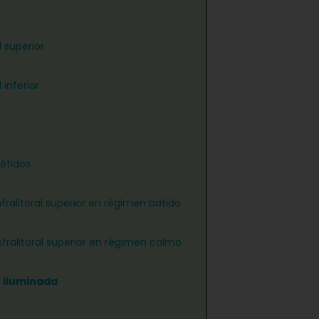
 superior
 inferior
étidos
nfralitoral superior en régimen batido
infralitoral superior en régimen calmo
n iluminada