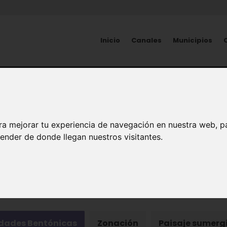
Inicio
Canales
Municipios
NATURALEZA
Vida en los fondos
ra mejorar tu experiencia de navegación en nuestra web, p
ender de donde llegan nuestros visitantes.
ema Marino
ades Bentónicas
Zonación
Paisaje sumerg