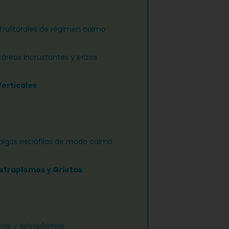
nfralitorales de régimen calmo
áreas incrustantes y erizos
Verticales
algas esciáfilas de modo calmo
Extraplomos y Grietas
ras y extraplomos