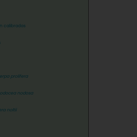
n calibradas
s
erpa prolifera
odocea nodosa
ra noltii