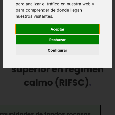
para analizar el tráfico en nuestra web y
para comprender de donde llegan
Comunidades Bentónicas
Zonación
nuestros visitantes.
Paisaje sumergido
Aceptar
6. Comunidad fotófila
Rechazar
Configurar
de la roca infralitoral
superior en régimen
calmo (RIFSC)
munidades de fondos rocosos