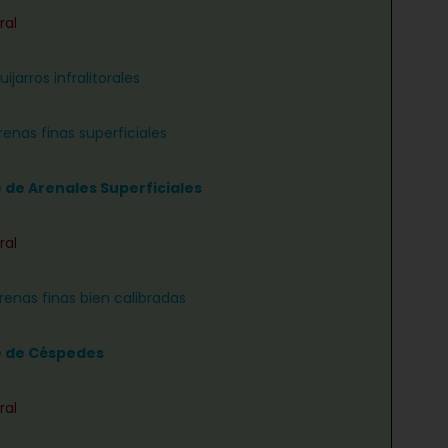
ral
ijarros infralitorales
renas finas superficiales
e de Arenales Superficiales
ral
renas finas bien calibradas
e de Céspedes
ral