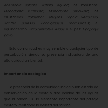
Anemonia sulcata
,
Actinia equina
; los moluscos:
Monodonta turbinata
,
Monodonta articulata
; los
crustáceos:
Palaemon elegans
,
Eriphia verrucosa
,
Xantho poressa
,
Pachigrapsus marmorat
us; el
equinodermo:
Paracentrotus lividus
y el pez:
Lipophrys
pavo
.
Esta comunidad es muy sensible a cualquier tipo de
perturbación, siendo su presencia indicadora de una
alta calidad ambiental.
Importancia ecológica
La presencia de la comunidad indica buen estado de
conservación de la costa y alta calidad de las aguas
que la bañan. Es un elemento importante del paisaje
costero, realzando la belleza del mismo.