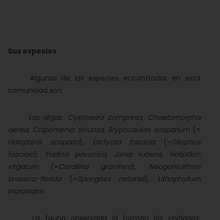
Sus especies
Algunas de las especies encontradas en esta
comunidad son:
Las algas:
Cystoseira compresa
,
Chaetomorpha
aerea
,
Colpomenia sinuosa
,
Stypocaulon scoparium
(=
Halopteris scoparia
),
Dictyota fasciola
(=
Dilophus
fasciola
),
Padina pavonica
,
Jania rubens
,
Haliptilon
virgatum
(=
Corallina granifera
),
Neogoniolithon
brassica-florida
(=
Spongites notarisii
),
Lithophyllum
incrustans
.
La fauna observada la forman los cnidarios: