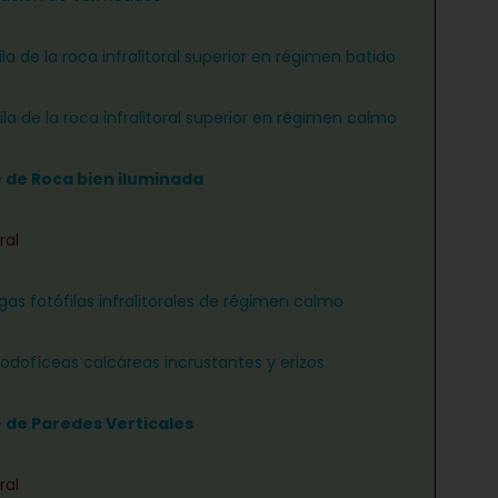
ila de la roca infralitoral superior en régimen batido
ila de la roca infralitoral superior en régimen calmo
e de Roca bien iluminada
ral
gas fotófilas infralitorales de régimen calmo
rodofíceas calcáreas incrustantes y erizos
e de Paredes Verticales
ral