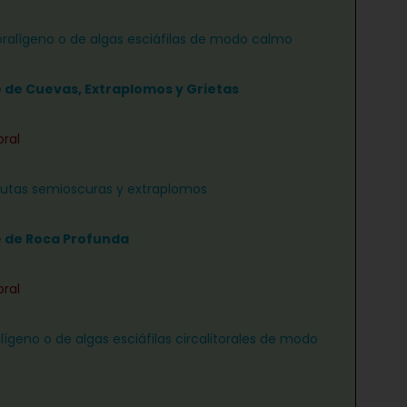
ralígeno o de algas esciáfilas de modo calmo
e de Cuevas, Extraplomos y Grietas
oral
rutas semioscuras y extraplomos
e de Roca Profunda
oral
lígeno o de algas esciáfilas circalitorales de modo