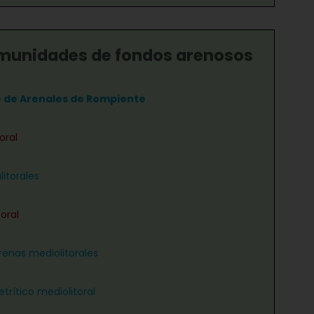
munidades de fondos arenosos
e de Arenales de Rompiente
oral
litorales
oral
renas mediolitorales
trítico mediolitoral