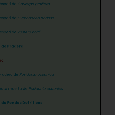
césped de
Caulerpa prolifera
césped de
Cymodocea nodosa
césped de
Zostera noltii
e de Pradera
ral
pradera de
Posidonia oceanica
ata muerta de
Posidonia oceanica
e de Fondos Detríticos